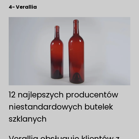
4- Verallia
12 najlepszych producentów
niestandardowych butelek
szklanych
Verallia obsługuje klientów z