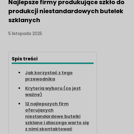
Najlepsze firmy produkujące szkło do
produkcji niestandardowych butelek
szklanych
5 listopada 2025
Spis treści
Jak korzystać z tego
przewodnika
Kryteria wyboru (co jest
ważne)
12 najlepszych firm
oferujących
niestandardowe butelki
szklane i dlaczego warto się
z nimi skontaktować