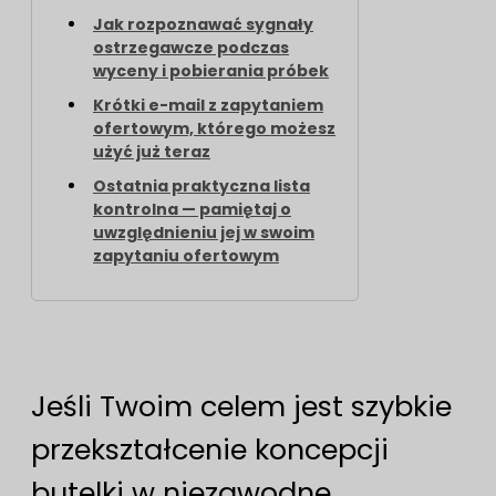
Jak rozpoznawać sygnały
ostrzegawcze podczas
wyceny i pobierania próbek
Krótki e-mail z zapytaniem
ofertowym, którego możesz
użyć już teraz
Ostatnia praktyczna lista
kontrolna — pamiętaj o
uwzględnieniu jej w swoim
zapytaniu ofertowym
Jeśli Twoim celem jest szybkie
przekształcenie koncepcji
butelki w niezawodne,