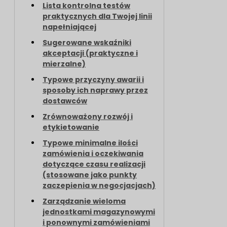
Lista kontrolna testów
praktycznych dla Twojej linii
napełniającej
Sugerowane wskaźniki
akceptacji (praktyczne i
mierzalne)
Typowe przyczyny awarii i
sposoby ich naprawy przez
dostawców
Zrównoważony rozwój i
etykietowanie
Typowe minimalne ilości
zamówienia i oczekiwania
dotyczące czasu realizacji
(stosowane jako punkty
zaczepienia w negocjacjach)
Zarządzanie wieloma
jednostkami magazynowymi
i ponownymi zamówieniami