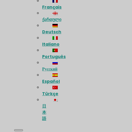
Français
ქართული
Deutsch
Italiano
Português
Русский
Español
Türkçe
日
本
語