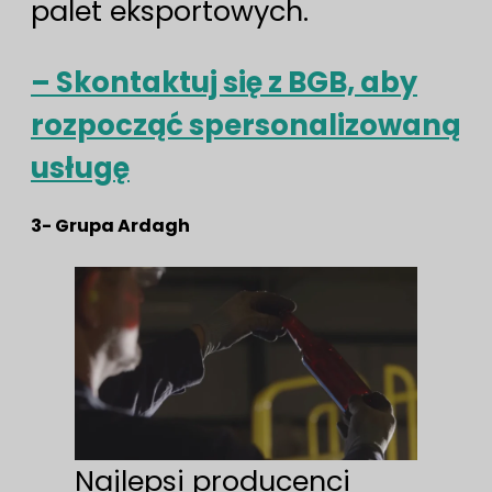
palet eksportowych.
– Skontaktuj się z BGB, aby
rozpocząć spersonalizowaną
usługę
3- Grupa Ardagh
Najlepsi producenci