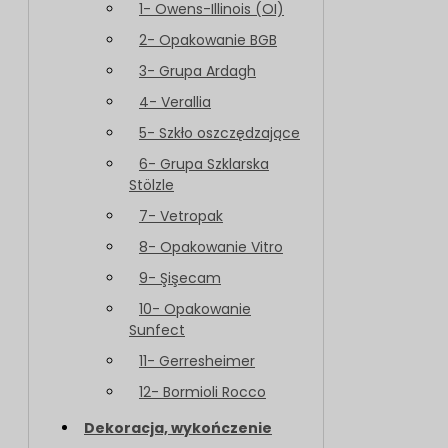
1- Owens-Illinois (OI)
2- Opakowanie BGB
3- Grupa Ardagh
4- Verallia
5- Szkło oszczędzające
6- Grupa Szklarska
Stölzle
7- Vetropak
8- Opakowanie Vitro
9- Şişecam
10- Opakowanie
Sunfect
11- Gerresheimer
12- Bormioli Rocco
Dekoracja, wykończenie