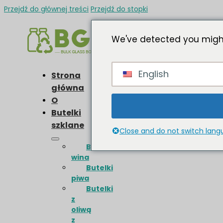
Przejdź do głównej treści
Przejdź do stopki
We've detected you might
English
Strona
główna
O
Butelki
szklane
Close and do not switch lan
Butelki
wina
Butelki
piwa
Butelki
z
oliwą
z