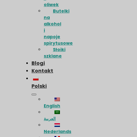
oliwek
Butelki
na
alkohol
i
napoje
spirytusowe
Słoiki
szklane
Blogi
Kontakt
Polski
English
العربية
Nederlands