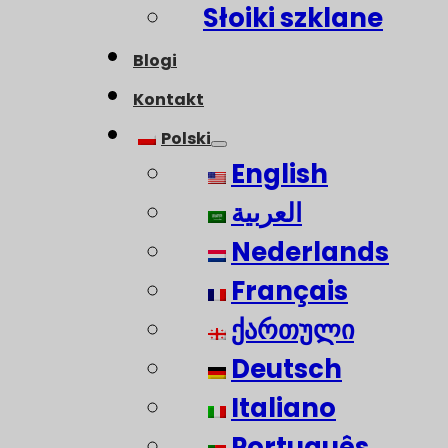
Słoiki szklane
Blogi
Kontakt
Polski
English
العربية
Nederlands
Français
ქართული
Deutsch
Italiano
Português