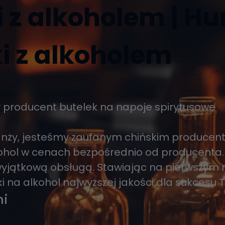
 z alkoholem | H
i z alkoholem
y producent butelek na napoje spirytusowe
anży, jesteśmy zaufanym chińskim producen
lkohol w cenach bezpośrednio od producenta.
 wyjątkową obsługą. Stawiając na pierwszym 
 na alkohol najwyższej jakości dla sukcesu T
mi