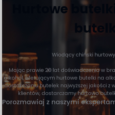
Hurtowe butelki
butelk
Wiodący chiński hurtow
Mając prawie 20 lat doświadczenia w br
alkohol, oferującym hurtowe butelki na a
dostarczaniu butelek najwyższej jakości z
klientów, dostarczamy hurtowo butelki
Porozmawiaj z naszymi eksperta