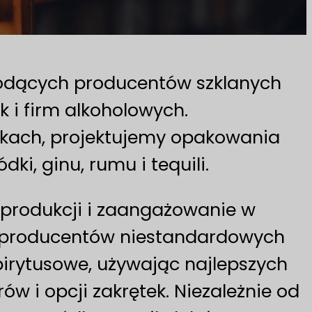
iodących producentów szklanych
 i firm alkoholowych.
elkach, projektujemy opakowania
i, ginu, rumu i tequili.
 produkcji i zaangażowanie w
h producentów niestandardowych
pirytusowe, używając najlepszych
w i opcji zakrętek. Niezależnie od