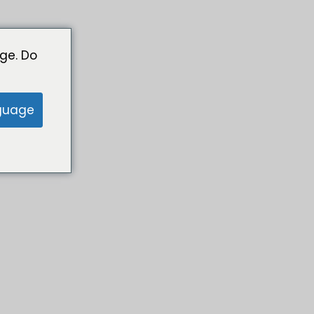
ge. Do
guage