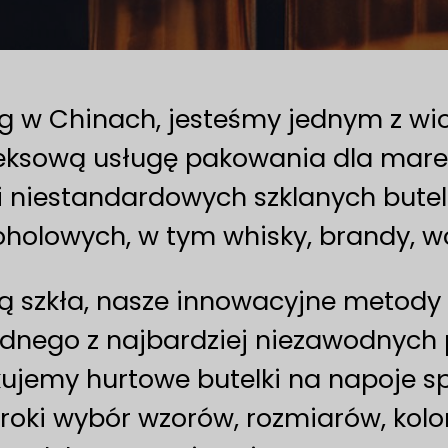
ng w Chinach, jesteśmy jednym z w
leksową usługę pakowania dla marek
ści niestandardowych szklanych but
lowych, w tym whisky, brandy, wódk
ją szkła, nasze innowacyjne metody
jednego z najbardziej niezawodnyc
kujemy hurtowe butelki na napoje s
roki wybór wzorów, rozmiarów, koloró