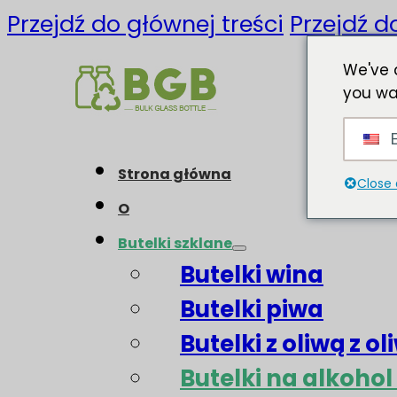
Przejdź do głównej treści
Przejdź d
We've 
you wa
E
Strona główna
Close 
O
Butelki szklane
Butelki wina
Butelki piwa
Butelki z oliwą z o
Butelki na alkohol