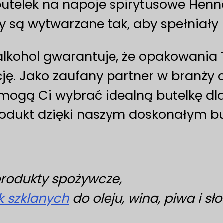
utelek na napoje spirytusowe Henne
y są wytwarzane tak, aby spełniały
lkohol gwarantuje, że opakowania T
cję. Jako zaufany partner w branż
mogą Ci wybrać idealną butelkę dla 
produkt dzięki naszym doskonałym bu
produkty spożywcze,
k szklanych
do oleju, wina, piwa i sło