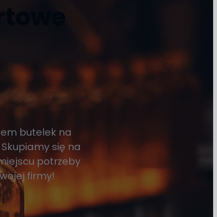
urtowe
tem butelek na
 Skupiamy się na
miejscu potrzeby
wojej firmy!