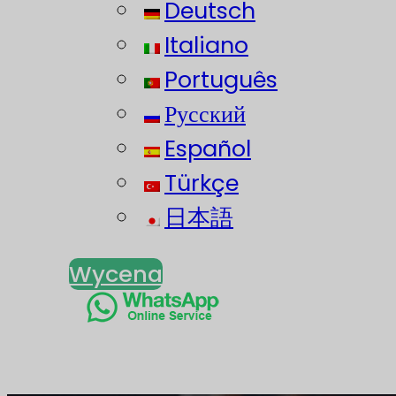
Deutsch
Italiano
Português
Русский
Español
Türkçe
日本語
Wycena