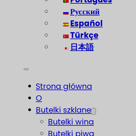
Русский
Español
Türkçe
日本語
Strona główna
O
Butelki szklane
Butelki wina
Butelki piwa