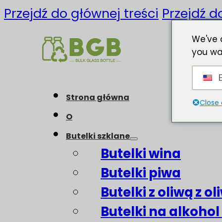
Przejdź do głównej treści
Przejdź d
We've 
you wa
E
Strona główna
Close 
O
Butelki szklane
Butelki wina
Butelki piwa
Butelki z oliwą z o
Butelki na alkohol