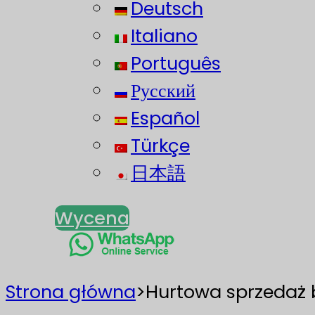
Deutsch
Italiano
Português
Русский
Español
Türkçe
日本語
Wycena
Strona główna
>
Hurtowa sprzedaż b