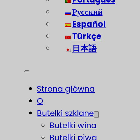
Русский
Español
Türkçe
日本語
Strona główna
O
Butelki szklane
Butelki wina
Butelki piwa