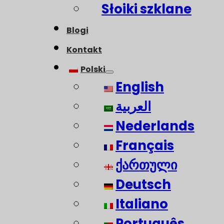
Słoiki szklane
Blogi
Kontakt
Polski
English
العربية
Nederlands
Français
ქართული
Deutsch
Italiano
Português