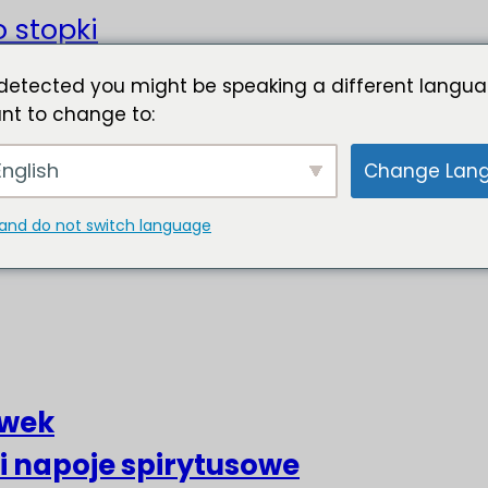
o stopki
detected you might be speaking a different langua
nt to change to:
nglish
Change Lan
and do not switch language
liwek
 i napoje spirytusowe