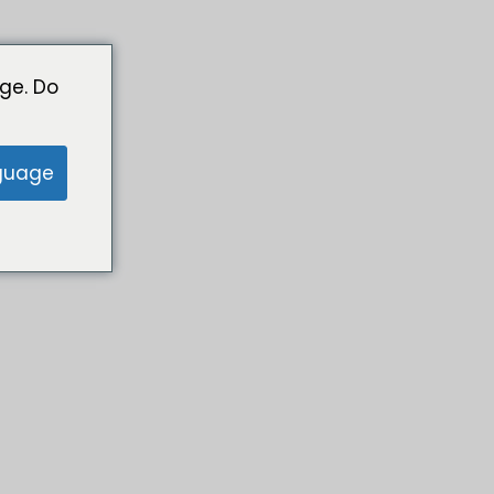
ge. Do
guage