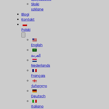
Słoiki
szklane
Blogi
Kontakt
Polski
English
العربية
Nederlands
Français
ქართული
Deutsch
Italiano