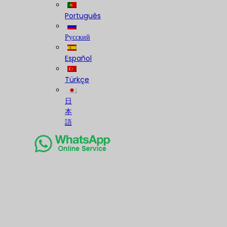
Português
Русский
Español
Türkçe
日
本
語