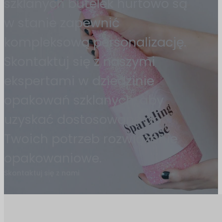
szklanych butelek hurtowo są
w stanie zapewnić
kompleksową personalizację.
Skontaktuj się z naszymi
ekspertami w dziedzinie
opakowań szklanych, aby
uzyskać dostosowane do
Twoich potrzeb rozwiązanie
opakowaniowe.
Skontaktuj się z nami