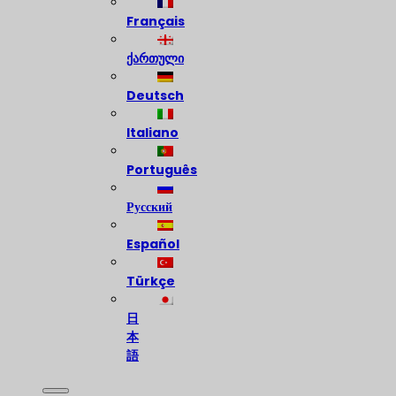
Français
ქართული
Deutsch
Italiano
Português
Русский
Español
Türkçe
日
本
語