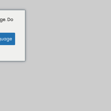
ge. Do
guage