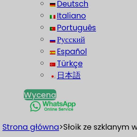
Deutsch
Italiano
Português
Русский
Español
Türkçe
日本語
Wycena
Strona główna
>
Słoik ze szklanym 