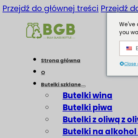
Przejdź do głównej treści
Przejdź d
We've 
you wa
E
Strona główna
Close 
O
Butelki szklane
Butelki wina
Butelki piwa
Butelki z oliwą z o
Butelki na alkohol