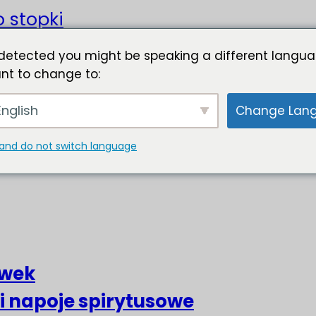
o stopki
detected you might be speaking a different langua
nt to change to:
nglish
Change Lan
and do not switch language
liwek
 i napoje spirytusowe