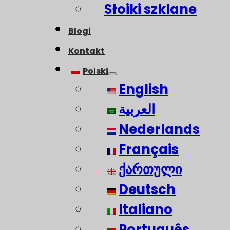
Słoiki szklane
Blogi
Kontakt
Polski
English
العربية
Nederlands
Français
ქართული
Deutsch
Italiano
Português