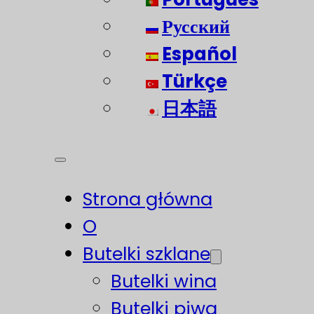
Русский
Español
Türkçe
日本語
Strona główna
O
Butelki szklane
Butelki wina
Butelki piwa