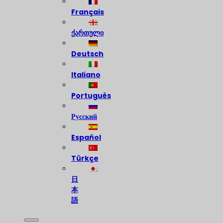
Français
ქართული
Deutsch
Italiano
Português
Русский
Español
Türkçe
日
本
語