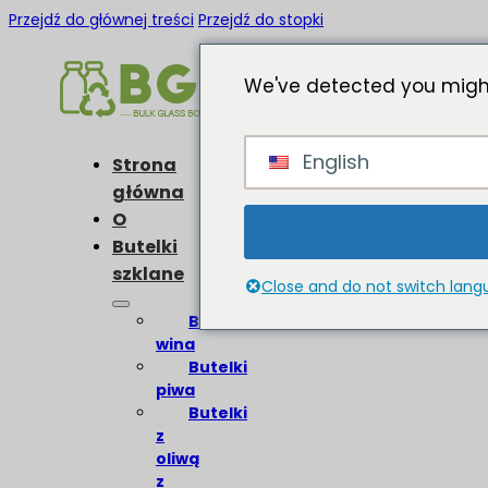
Przejdź do głównej treści
Przejdź do stopki
We've detected you might
English
Strona
główna
O
Butelki
szklane
Close and do not switch lan
Butelki
wina
Butelki
piwa
Butelki
z
oliwą
z