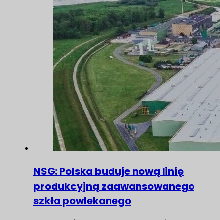
NSG: Polska buduje nową linię
produkcyjną zaawansowanego
szkła powlekanego