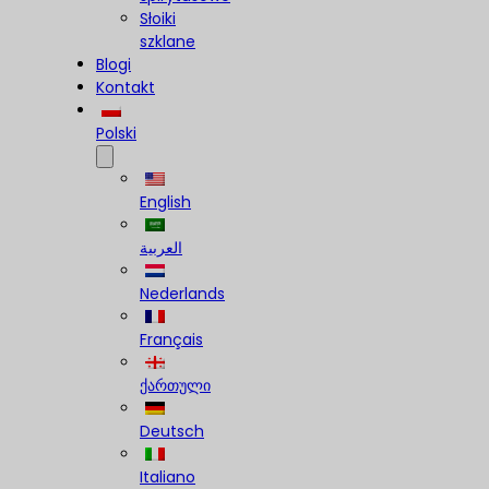
Słoiki
szklane
Blogi
Kontakt
Polski
English
العربية
Nederlands
Français
ქართული
Deutsch
Italiano