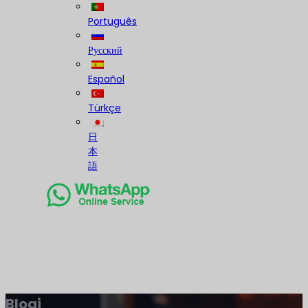
Português
Русский
Español
Türkçe
日
本
語
Blogi