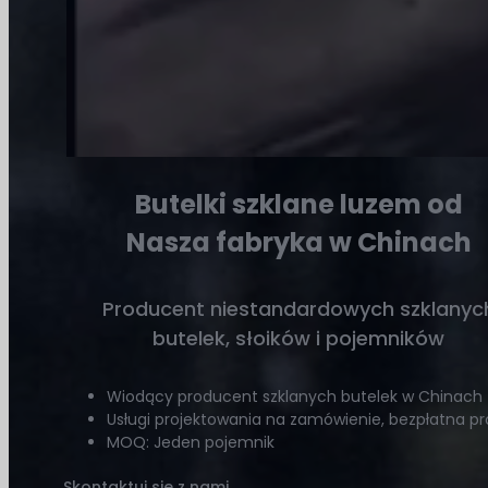
Twoje pomysły od projektu po pakowanie.
Darmowa próbka oferowana
Dostarczamy bezpłatne próbki szklanych
butelek, aby pomóc Ci potwierdzić jakość
Butelki szklane luzem od
naszych produktów przed dokonaniem zakupu
Nasza fabryka w Chinach
hurtowego. Przetestuj nasze szklane butelki
bez ryzyka już dziś!
Producent niestandardowych szklanyc
butelek, słoików i pojemników