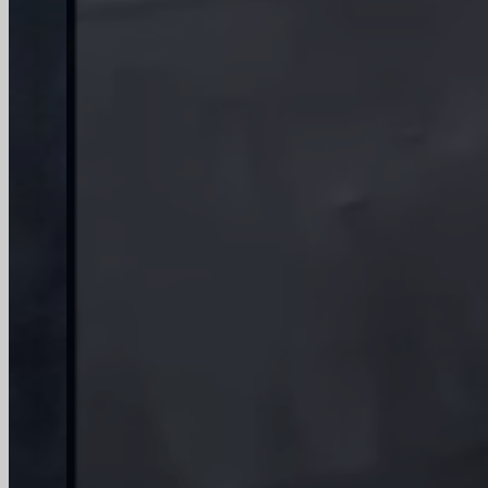
Technologia
Jesteśmy wiodącym producentem
niestandardowych butelek szklanych,
wykorzystującym zaawansowane narzędzia
kontrolne, takie jak maszyny SGCC i QIS2000, co
pozwala nam zapewnić ścisłą kontrolę jakości, od
materiałów po magazynowanie.