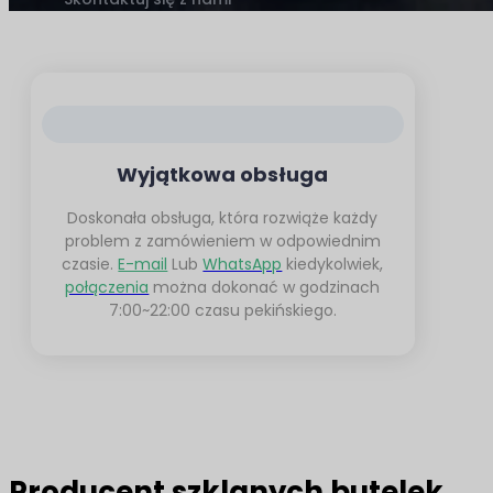
Wiodący producent szklanych butelek w Chinach
Usługi projektowania na zamówienie, bezpłatna p
MOQ: Jeden pojemnik
Skontaktuj się z nami
Wyjątkowa obsługa
Doskonała obsługa, która rozwiąże każdy
problem z zamówieniem w odpowiednim
czasie.
E-mail
Lub
WhatsApp
kiedykolwiek,
połączenia
można dokonać w godzinach
7:00~22:00 czasu pekińskiego.
Producent szklanych butelek