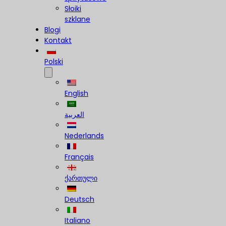
Słoiki
szklane
Blogi
Kontakt
Polski
English
العربية
Nederlands
Français
ქართული
Deutsch
Italiano