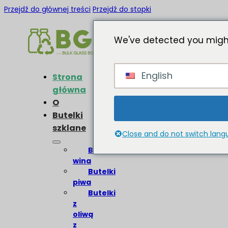
Przejdź do głównej treści
Przejdź do stopki
We've detected you might
English
Strona
główna
O
Butelki
szklane
Close and do not switch lan
Butelki
wina
Butelki
piwa
Butelki
z
oliwą
z