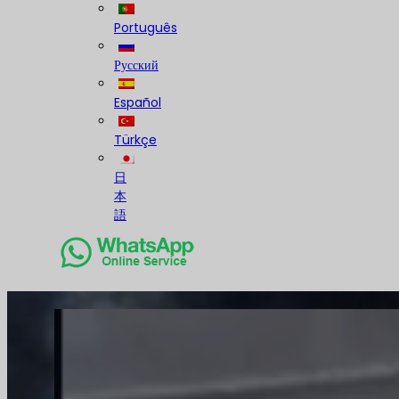
Português
Русский
Español
Türkçe
日
本
語