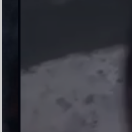
Wyposażenie
Dzięki zaawansowanym liniom dozującym,
piecom SORG, maszynom EMHART i BDF,
drukarkom STRUTZ i ROSARIO oraz 6
zautomatyzowanym liniom pakującym
zapewniamy wydajną produkcję.