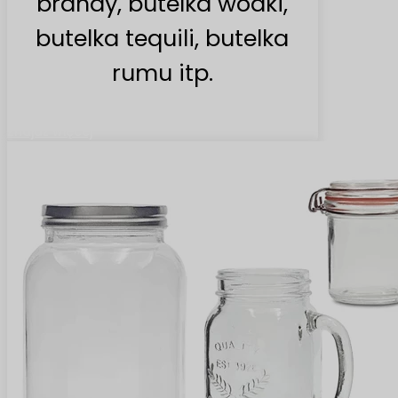
brandy, butelka wódki,
butelka tequili, butelka
rumu itp.
Znajdź więcej