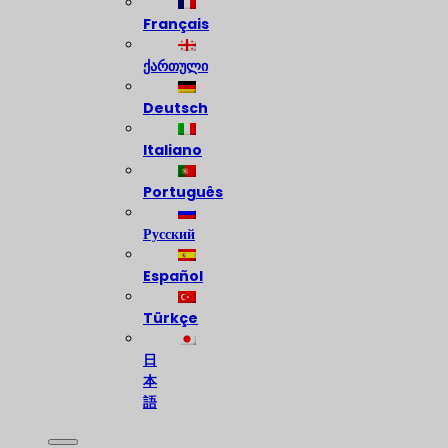
Français
ქართული
Deutsch
Italiano
Português
Русский
Español
Türkçe
日
本
語