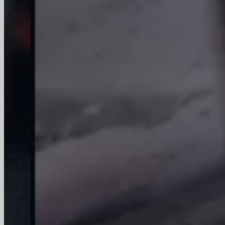
Zalety
Jesteśmy wiodącym dostawcą szklanych
butelek hurtowych, posiadającym certyfikaty
ISO 9001, UKAS i SA8000. Obdarzają nas
zaufaniem takie globalne marki jak Coca-
Cola, Pepsi, InBev i Diageo ze względu na
najwyższą jakość i niezawodną obsługę.
Usługi OEM i ODM
Najlepsi producenci niestandardowych butelek z
wydajnym łańcuchem dostaw, świadczący
kompleksowe usługi OEM/ODM, urzeczywistniający