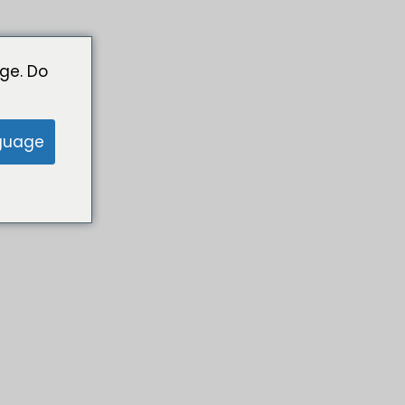
ge. Do
guage