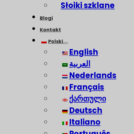
Słoiki szklane
Blogi
Kontakt
Polski
English
العربية
Nederlands
Français
ქართული
Deutsch
Italiano
Português