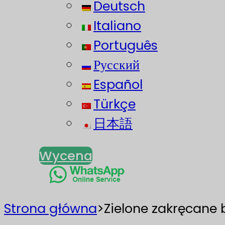
Deutsch
Italiano
Português
Русский
Español
Türkçe
日本語
Wycena
Strona główna
>
Zielone zakręcane 