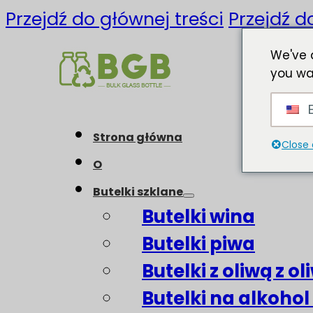
Przejdź do głównej treści
Przejdź d
We've 
you wa
E
Strona główna
Close 
O
Butelki szklane
Butelki wina
Butelki piwa
Butelki z oliwą z o
Butelki na alkohol