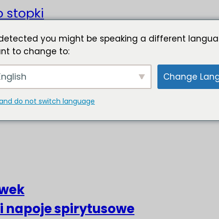
o stopki
detected you might be speaking a different langua
nt to change to:
nglish
Change Lan
and do not switch language
liwek
 i napoje spirytusowe