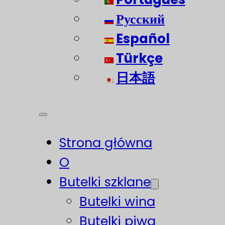
Русский
Español
Türkçe
日本語
Strona główna
O
Butelki szklane
Butelki wina
Butelki piwa