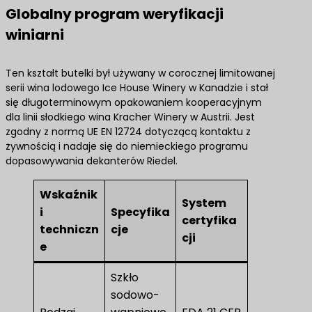
Globalny program weryfikacji
winiarni
Ten kształt butelki był używany w corocznej limitowanej
serii wina lodowego Ice House Winery w Kanadzie i stał
się długoterminowym opakowaniem kooperacyjnym
dla linii słodkiego wina Kracher Winery w Austrii. Jest
zgodny z normą UE EN 12724 dotyczącą kontaktu z
żywnością i nadaje się do niemieckiego programu
dopasowywania dekanterów Riedel.
Wskaźnik
System
i
Specyfika
certyfika
techniczn
cje
cji
e
Szkło
sodowo-