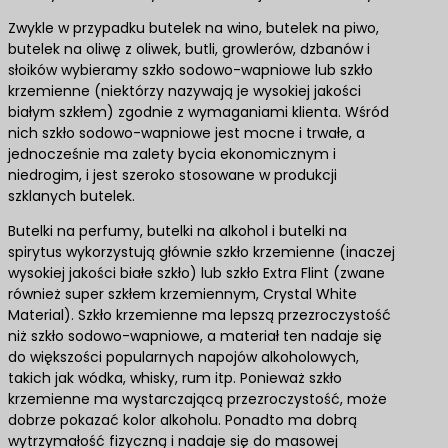
Zwykle w przypadku butelek na wino, butelek na piwo,
butelek na oliwę z oliwek, butli, growlerów, dzbanów i
słoików wybieramy szkło sodowo-wapniowe lub szkło
krzemienne (niektórzy nazywają je wysokiej jakości
białym szkłem) zgodnie z wymaganiami klienta. Wśród
nich szkło sodowo-wapniowe jest mocne i trwałe, a
jednocześnie ma zalety bycia ekonomicznym i
niedrogim, i jest szeroko stosowane w produkcji
szklanych butelek.
Butelki na perfumy, butelki na alkohol i butelki na
spirytus wykorzystują głównie szkło krzemienne (inaczej
wysokiej jakości białe szkło) lub szkło Extra Flint (zwane
również super szkłem krzemiennym, Crystal White
Material). Szkło krzemienne ma lepszą przezroczystość
niż szkło sodowo-wapniowe, a materiał ten nadaje się
do większości popularnych napojów alkoholowych,
takich jak wódka, whisky, rum itp. Ponieważ szkło
krzemienne ma wystarczającą przezroczystość, może
dobrze pokazać kolor alkoholu. Ponadto ma dobrą
wytrzymałość fizyczną i nadaje się do masowej