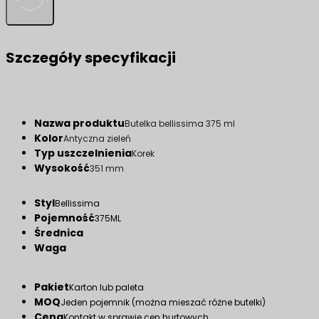
Szczegóły specyfikacji
Nazwa produktu
Butelka bellissima 375 ml
Kolor
Antyczna zieleń
Typ uszczelnienia
Korek
Wysokość
351 mm
Styl
Bellissima
Pojemność
375ML
Średnica
Waga
Pakiet
Karton lub paleta
MOQ
Jeden pojemnik (można mieszać różne butelki)
Cena
Kontakt w sprawie cen hurtowych