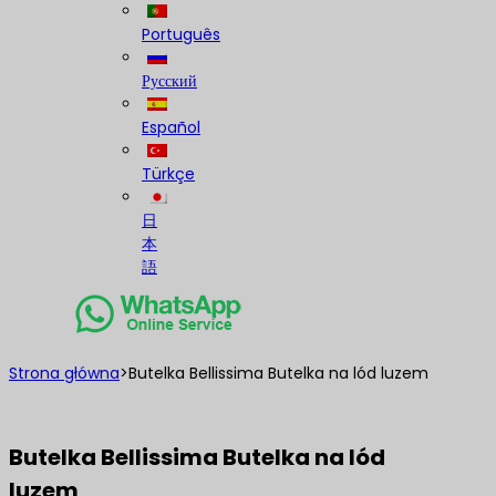
Português
Русский
Español
Türkçe
日
本
語
Strona główna
>
Butelka Bellissima Butelka na lód luzem
Butelka Bellissima Butelka na lód
luzem