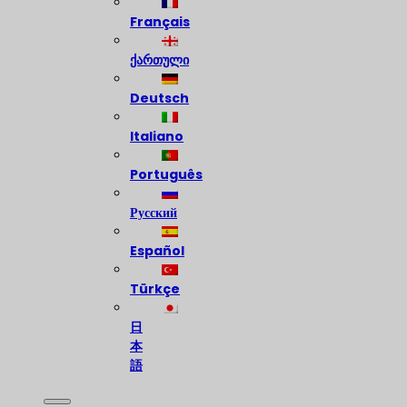
Français
ქართული
Deutsch
Italiano
Português
Русский
Español
Türkçe
日
本
語