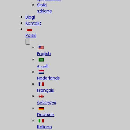
Słoiki
szklane
Blogi
Kontakt
Polski
English
العربية
Nederlands
Français
ქართული
Deutsch
Italiano