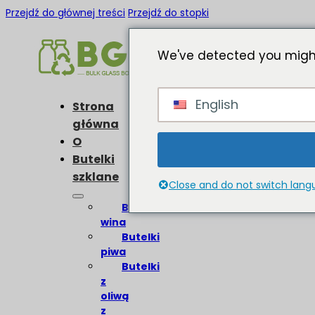
Przejdź do głównej treści
Przejdź do stopki
We've detected you might
English
Strona
główna
O
Butelki
szklane
Close and do not switch lan
Butelki
wina
Butelki
piwa
Butelki
z
oliwą
z