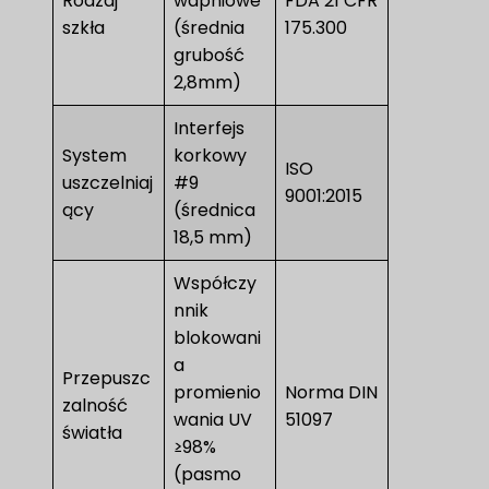
Rodzaj
wapniowe
FDA 21 CFR
szkła
(średnia
175.300
grubość
2,8mm)
Interfejs
System
korkowy
ISO
uszczelniaj
#9
9001:2015
ący
(średnica
18,5 mm)
Współczy
nnik
blokowani
a
Przepuszc
promienio
Norma DIN
zalność
wania UV
51097
światła
≥98%
(pasmo