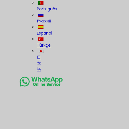
Português
Русский
Español
Türkçe
日
本
語