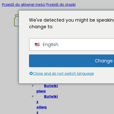
Przejdź do głównej treści
Przejdź do stopki
We've detected you might be speaking
change to:
Strona
English
główna
O
Butelki
Change
szklane
Close and do not switch language
Butelki
wina
Butelki
piwa
Butelki
z
oliwą
z