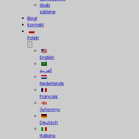
Słoiki
szklane
Blogi
Kontakt
Polski
English
العربية
Nederlands
Français
ქართული
Deutsch
Italiano