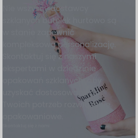
Nie wszyscy dostawcy
szklanych butelek hurtowo są
w stanie zapewnić
kompleksową personalizację.
Skontaktuj się z naszymi
ekspertami w dziedzinie
opakowań szklanych, aby
uzyskać dostosowane do
Twoich potrzeb rozwiązanie
opakowaniowe.
Skontaktuj się z nami