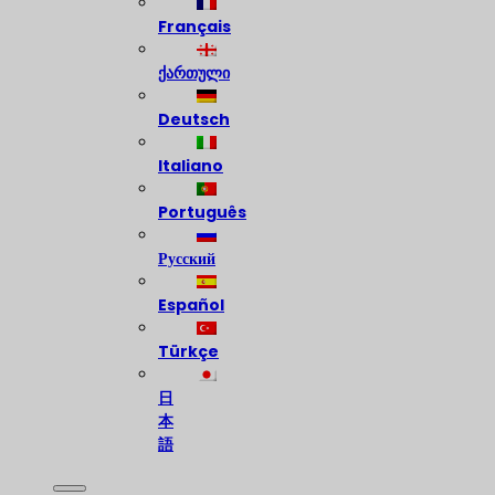
Français
ქართული
Deutsch
Italiano
Português
Русский
Español
Türkçe
日
本
語