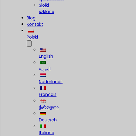
Słoiki
szklane
Blogi
Kontakt
Polski
English
العربية
Nederlands
Français
ქართული
Deutsch
Italiano