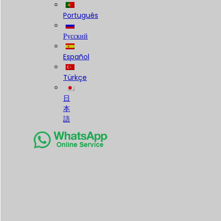
Português
Русский
Español
Türkçe
日
本
語