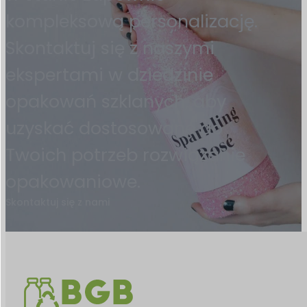
kompleksową personalizację.
Skontaktuj się z naszymi
ekspertami w dziedzinie
opakowań szklanych, aby
uzyskać dostosowane do
Twoich potrzeb rozwiązanie
opakowaniowe.
Skontaktuj się z nami