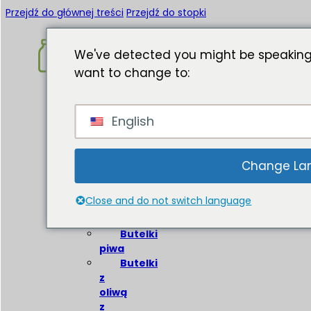
Przejdź do głównej treści
Przejdź do stopki
We've detected you might be speaking
want to change to:
Strona
English
główna
O
Butelki
Change La
szklane
Close and do not switch language
Butelki
wina
Butelki
piwa
Butelki
z
oliwą
z