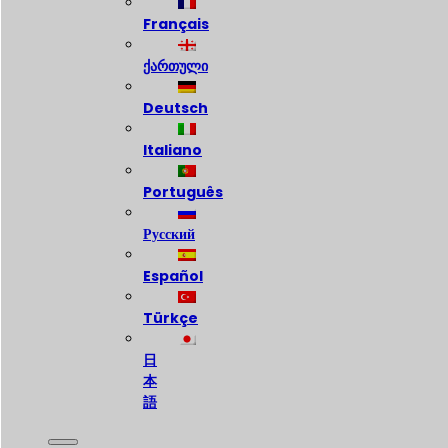
Français
ქართული
Deutsch
Italiano
Português
Русский
Español
Türkçe
日
本
語