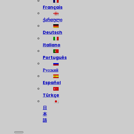
Français
ქართული
Deutsch
Italiano
Português
Русский
Español
Türkçe
日
本
語