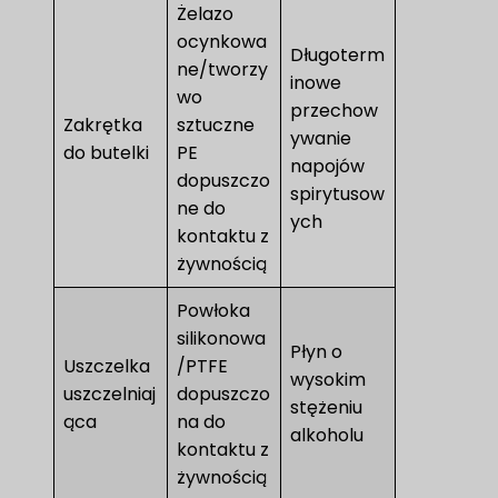
Żelazo
ocynkowa
Długoterm
ne/tworzy
inowe
wo
przechow
Zakrętka
sztuczne
ywanie
do butelki
PE
napojów
dopuszczo
spirytusow
ne do
ych
kontaktu z
żywnością
Powłoka
silikonowa
Płyn o
Uszczelka
/PTFE
wysokim
uszczelniaj
dopuszczo
stężeniu
ąca
na do
alkoholu
kontaktu z
żywnością