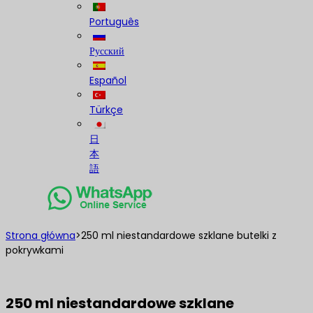
Português
Русский
Español
Türkçe
日
本
語
Strona główna
>
250 ml niestandardowe szklane butelki z
pokrywkami
250 ml niestandardowe szklane