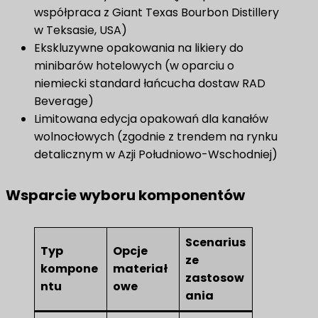
współpraca z Giant Texas Bourbon Distillery
w Teksasie, USA)
Ekskluzywne opakowania na likiery do
minibarów hotelowych (w oparciu o
niemiecki standard łańcucha dostaw RAD
Beverage)
Limitowana edycja opakowań dla kanałów
wolnocłowych (zgodnie z trendem na rynku
detalicznym w Azji Południowo-Wschodniej)
Wsparcie wyboru komponentów
Scenarius
Typ
Opcje
ze
kompone
materiał
zastosow
ntu
owe
ania