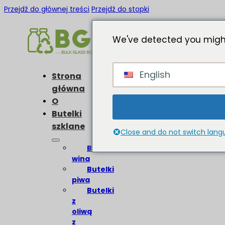
Przejdź do głównej treści
Przejdź do stopki
We've detected you might
English
Strona
główna
O
Butelki
szklane
Close and do not switch lan
Butelki
wina
Butelki
piwa
Butelki
z
oliwą
z