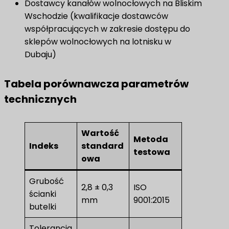
Dostawcy kanałów wolnocłowych na Bliskim
Wschodzie (kwalifikacje dostawców
współpracujących w zakresie dostępu do
sklepów wolnocłowych na lotnisku w
Dubaju)
Tabela porównawcza parametrów
technicznych
Wartość
Metoda
Indeks
standard
testowa
owa
Grubość
2,8 ± 0,3
ISO
ścianki
mm
9001:2015
butelki
Tolerancja