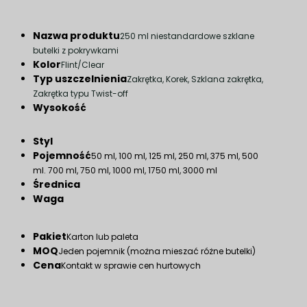
Nazwa produktu
250 ml niestandardowe szklane
butelki z pokrywkami
Kolor
Flint/Clear
Typ uszczelnienia
Zakrętka, Korek, Szklana zakrętka,
Zakrętka typu Twist-off
Wysokość
Styl
Pojemność
50 ml, 100 ml, 125 ml, 250 ml, 375 ml, 500
ml. 700 ml, 750 ml, 1000 ml, 1750 ml, 3000 ml
Średnica
Waga
Pakiet
Karton lub paleta
MOQ
Jeden pojemnik (można mieszać różne butelki)
Cena
Kontakt w sprawie cen hurtowych