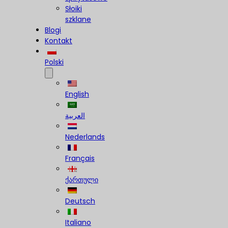
Słoiki
szklane
Blogi
Kontakt
Polski
English
العربية
Nederlands
Français
ქართული
Deutsch
Italiano