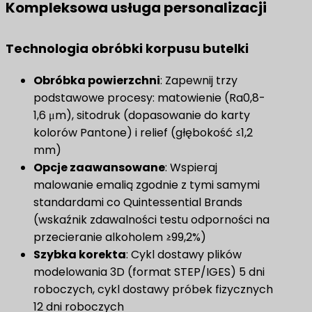
Kompleksowa usługa personalizacji
Technologia obróbki korpusu butelki
Obróbka powierzchni
: Zapewnij trzy
podstawowe procesy: matowienie (Ra0,8-
1,6 μm), sitodruk (dopasowanie do karty
kolorów Pantone) i relief (głębokość ≤1,2
mm)
Opcje zaawansowane
​: Wspieraj
malowanie emalią zgodnie z tymi samymi
standardami co Quintessential Brands
(wskaźnik zdawalności testu odporności na
przecieranie alkoholem ≥99,2%)
Szybka korekta
: Cykl dostawy plików
modelowania 3D (format STEP/IGES) 5 dni
roboczych, cykl dostawy próbek fizycznych
12 dni roboczych