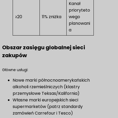
Kanał
prioryteto
≥20
11% zniżka
wego
planowani
a
Obszar zasięgu globalnej sieci
zakupów
Główne usługi:
Nowe marki północnoamerykańskich
alkoholi rzemieślniczych (klastry
przemysłowe Teksas/Kalifornia)
Własne marki europejskich sieci
supermarketów (patrz standardy
zamówień Carrefour i Tesco)