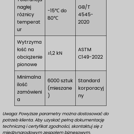
nagłej
GB/T
-15℃ do
różnicy
4545-
80℃
temperat
2020
ur
Wytrzyma
łość na
ASTM
≥1,2 kN
obciążenie
C149-2022
pionowe
Minimalna
6000 sztuk
Standard
ilość
(mieszane
korporacyj
zamówieni
)
ny
a
Uwaga: Powyższe parametry można dostosować do
potrzeb klienta. Aby uzyskać pełną dokumentację
techniczną i certyfikat zgodności, skontaktuj się z
międzynarodowym zespołem biznesowym.