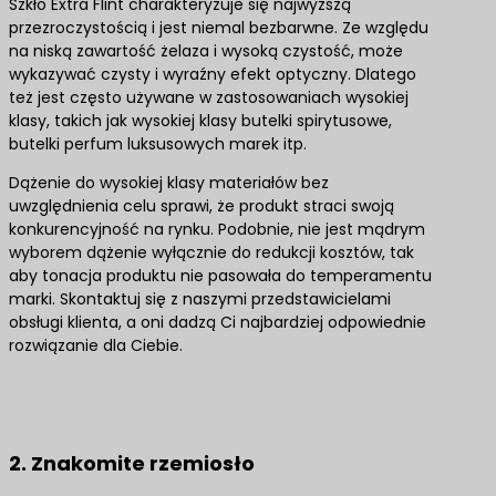
Szkło Extra Flint charakteryzuje się najwyższą
przezroczystością i jest niemal bezbarwne. Ze względu
na niską zawartość żelaza i wysoką czystość, może
wykazywać czysty i wyraźny efekt optyczny. Dlatego
też jest często używane w zastosowaniach wysokiej
klasy, takich jak wysokiej klasy butelki spirytusowe,
butelki perfum luksusowych marek itp.
Dążenie do wysokiej klasy materiałów bez
uwzględnienia celu sprawi, że produkt straci swoją
konkurencyjność na rynku. Podobnie, nie jest mądrym
wyborem dążenie wyłącznie do redukcji kosztów, tak
aby tonacja produktu nie pasowała do temperamentu
marki. Skontaktuj się z naszymi przedstawicielami
obsługi klienta, a oni dadzą Ci najbardziej odpowiednie
rozwiązanie dla Ciebie.
Skontaktuj się z nami, aby uzyskać najlepsze
rozwiązania produktowe
2. Znakomite rzemiosło