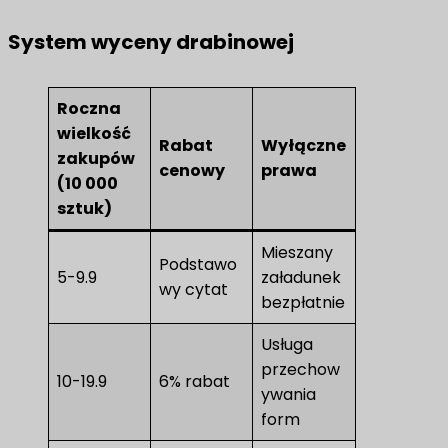
System wyceny drabinowej
Roczna
wielkość
Rabat
Wyłączne
zakupów
cenowy
prawa
(10 000
sztuk)
Mieszany
Podstawo
5-9.9
załadunek
wy cytat
bezpłatnie
Usługa
przechow
10-19.9
6% rabat
ywania
form