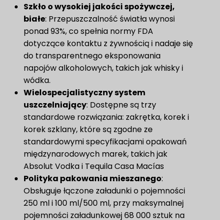
Szkło o wysokiej jakości spożywczej,
białe
: Przepuszczalność światła wynosi
ponad 93%, co spełnia normy FDA
dotyczące kontaktu z żywnością i nadaje się
do transparentnego eksponowania
napojów alkoholowych, takich jak whisky i
wódka.
Wielospecjalistyczny system
uszczelniający
: Dostępne są trzy
standardowe rozwiązania: zakrętka, korek i
korek szklany, które są zgodne ze
standardowymi specyfikacjami opakowań
międzynarodowych marek, takich jak
Absolut Vodka i Tequila Casa Macías
Polityka pakowania mieszanego
:
Obsługuje łączone załadunki o pojemności
250 ml i 100 ml/500 ml, przy maksymalnej
pojemności załadunkowej 68 000 sztuk na