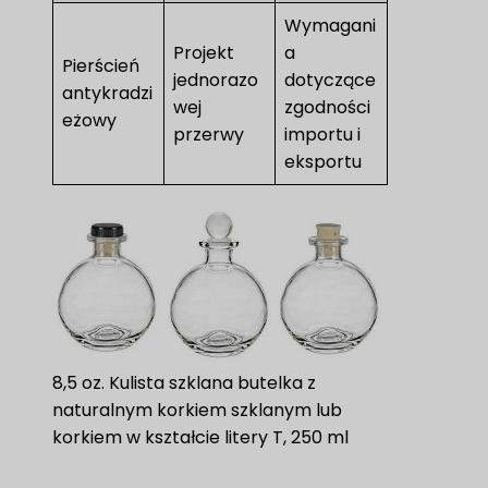
Wymagani
Projekt
a
Pierścień
jednorazo
dotyczące
antykradzi
wej
zgodności
eżowy
przerwy
importu i
eksportu
8,5 oz. Kulista szklana butelka z
naturalnym korkiem szklanym lub
korkiem w kształcie litery T, 250 ml