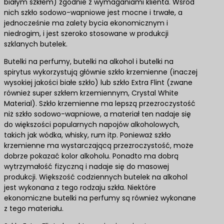
białym szkłem) zgodnie z wymaganiami klienta. Wśród
nich szkło sodowo-wapniowe jest mocne i trwałe, a
jednocześnie ma zalety bycia ekonomicznym i
niedrogim, i jest szeroko stosowane w produkcji
szklanych butelek.
Butelki na perfumy, butelki na alkohol i butelki na
spirytus wykorzystują głównie szkło krzemienne (inaczej
wysokiej jakości białe szkło) lub szkło Extra Flint (zwane
również super szkłem krzemiennym, Crystal White
Material). Szkło krzemienne ma lepszą przezroczystość
niż szkło sodowo-wapniowe, a materiał ten nadaje się
do większości popularnych napojów alkoholowych,
takich jak wódka, whisky, rum itp. Ponieważ szkło
krzemienne ma wystarczającą przezroczystość, może
dobrze pokazać kolor alkoholu. Ponadto ma dobrą
wytrzymałość fizyczną i nadaje się do masowej
produkcji. Większość codziennych butelek na alkohol
jest wykonana z tego rodzaju szkła. Niektóre
ekonomiczne butelki na perfumy są również wykonane
z tego materiału.