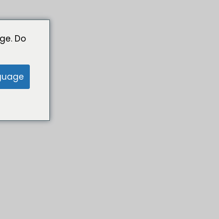
ge. Do
guage