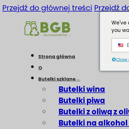
Przejdź do głównej treści
Przejdź d
We've 
you wa
E
Strona główna
Close 
O
Butelki szklane
Butelki wina
Butelki piwa
Butelki z oliwą z o
Butelki na alkohol