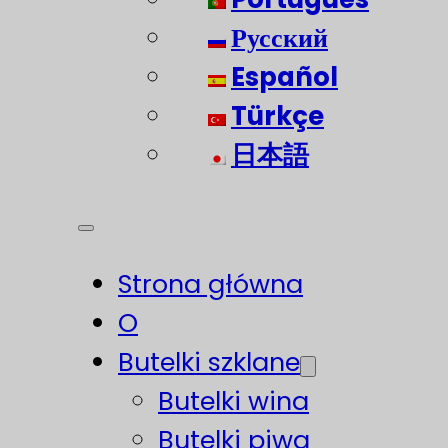
Русский
Español
Türkçe
日本語
Strona główna
O
Butelki szklane
Butelki wina
Butelki piwa