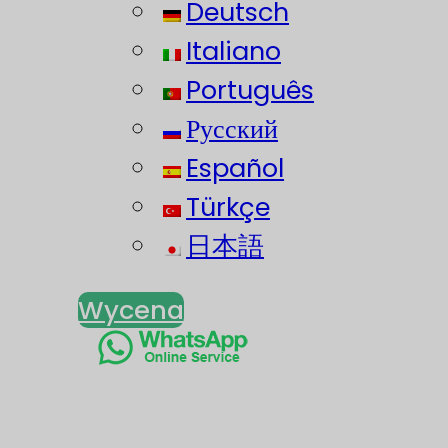
Deutsch
Italiano
Português
Русский
Español
Türkçe
日本語
Wycena