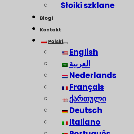
Słoiki szklane
Blogi
Kontakt
Polski
English
العربية
Nederlands
Français
ქართული
Deutsch
Italiano
Português