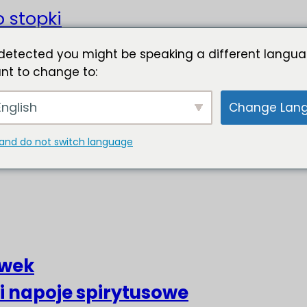
o stopki
detected you might be speaking a different langua
nt to change to:
nglish
Change Lan
and do not switch language
liwek
 i napoje spirytusowe