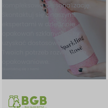
kompleksową personalizację.
Skontaktuj się z naszymi
ekspertami w dziedzinie
opakowań szklanych, aby
uzyskać dostosowane do
Twoich potrzeb rozwiązanie
opakowaniowe.
Skontaktuj się z nami