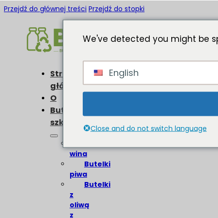
Przejdź do głównej treści
Przejdź do stopki
We've detected you might be sp
English
Strona
główna
O
Butelki
szklane
Close and do not switch language
Butelki
wina
Butelki
piwa
Butelki
z
oliwą
z