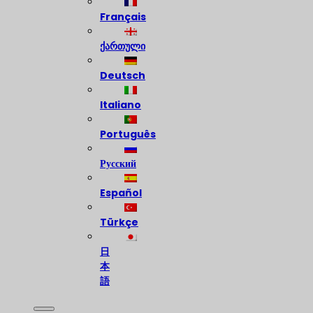
Français
ქართული
Deutsch
Italiano
Português
Русский
Español
Türkçe
日
本
語