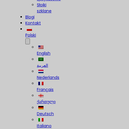
Słoiki
szklane
Blogi
Kontakt
Polski
English
العربية
Nederlands
Français
ქართული
Deutsch
Italiano