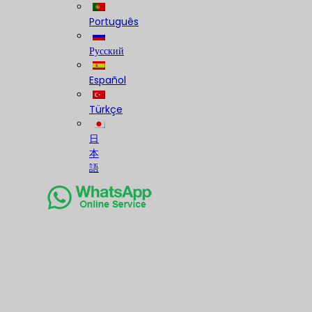
Português
Русский
Español
Türkçe
日
本
語