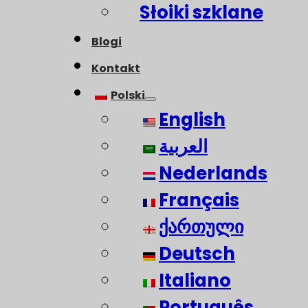
Słoiki szklane
Blogi
Kontakt
Polski
English
العربية
Nederlands
Français
ქართული
Deutsch
Italiano
Português