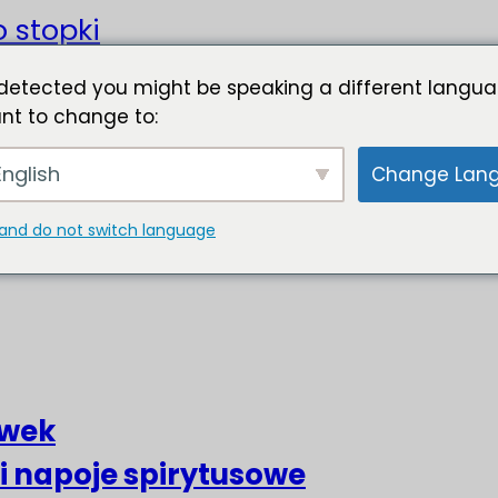
o stopki
detected you might be speaking a different langua
nt to change to:
nglish
Change Lan
and do not switch language
liwek
 i napoje spirytusowe