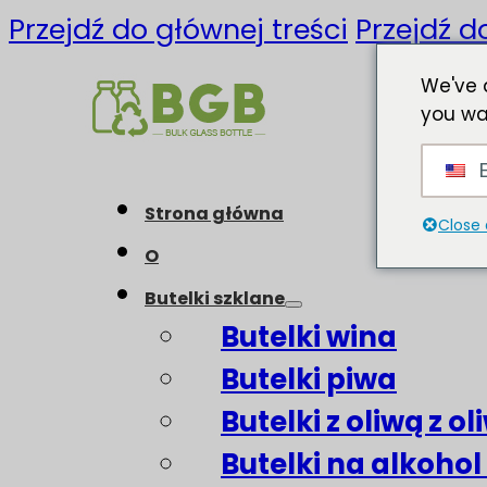
Przejdź do głównej treści
Przejdź d
We've 
you wa
E
Strona główna
Close 
O
Butelki szklane
Butelki wina
Butelki piwa
Butelki z oliwą z o
Butelki na alkohol