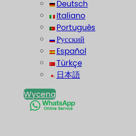
Deutsch
Italiano
Português
Русский
Español
Türkçe
日本語
Wycena