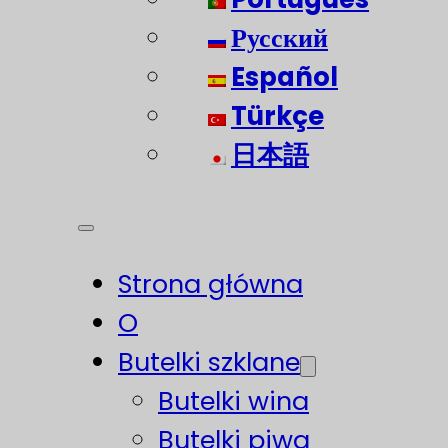
Русский
Español
Türkçe
日本語
Strona główna
O
Butelki szklane
Butelki wina
Butelki piwa