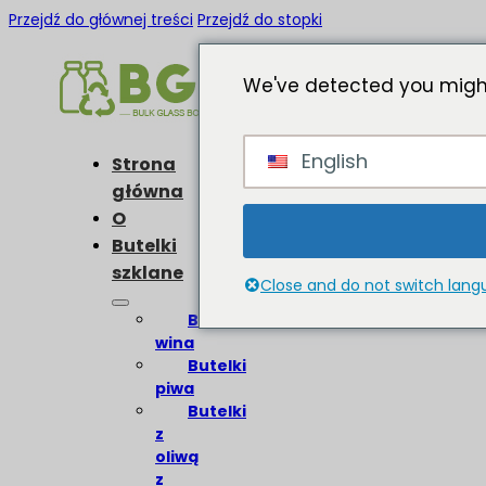
Przejdź do głównej treści
Przejdź do stopki
We've detected you might
English
Strona
główna
O
Butelki
szklane
Close and do not switch lan
Butelki
wina
Butelki
piwa
Butelki
z
oliwą
z