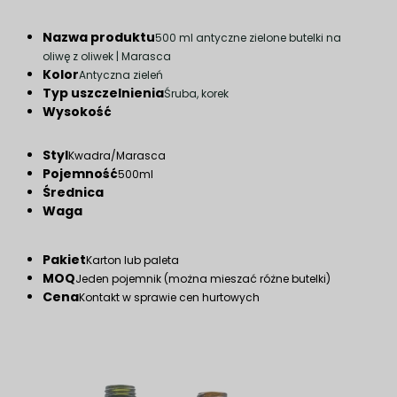
Nazwa produktu
500 ml antyczne zielone butelki na
oliwę z oliwek | Marasca
Kolor
Antyczna zieleń
Typ uszczelnienia
Śruba, korek
Wysokość
Styl
Kwadra/Marasca
Pojemność
500ml
Średnica
Waga
Pakiet
Karton lub paleta
MOQ
Jeden pojemnik (można mieszać różne butelki)
Cena
Kontakt w sprawie cen hurtowych