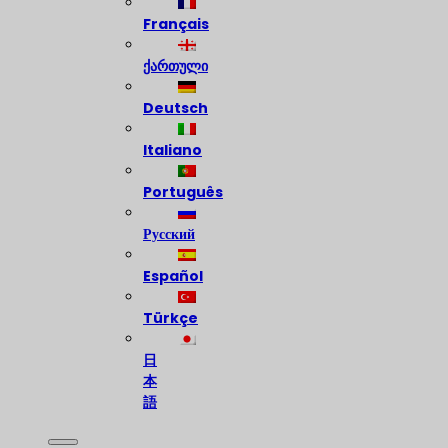
Français
ქართული
Deutsch
Italiano
Português
Русский
Español
Türkçe
日
本
語