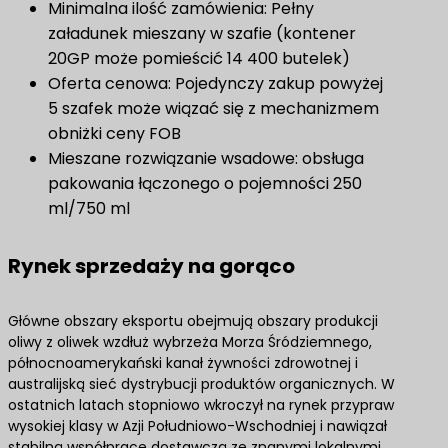
Minimalna ilość zamówienia: Pełny
załadunek mieszany w szafie (kontener
20GP może pomieścić 14 400 butelek)
Oferta cenowa: Pojedynczy zakup powyżej
5 szafek może wiązać się z mechanizmem
obniżki ceny FOB
Mieszane rozwiązanie wsadowe: obsługa
pakowania łączonego o pojemności 250
ml/750 ml
Rynek sprzedaży na gorąco
Główne obszary eksportu obejmują obszary produkcji
oliwy z oliwek wzdłuż wybrzeża Morza Śródziemnego,
północnoamerykański kanał żywności zdrowotnej i
australijską sieć dystrybucji produktów organicznych. W
ostatnich latach stopniowo wkroczył na rynek przypraw
wysokiej klasy w Azji Południowo-Wschodniej i nawiązał
stabilną współpracę dostawczą ze znanymi lokalnymi