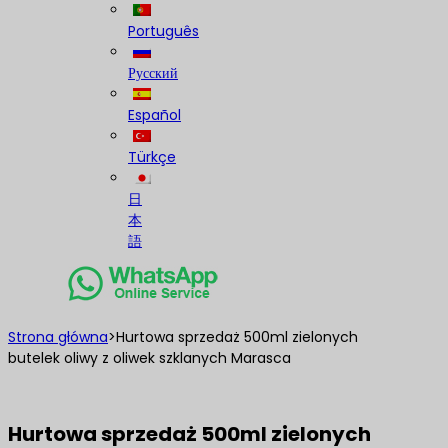
Português
Русский
Español
Türkçe
日
本
語
Strona główna
>
Hurtowa sprzedaż 500ml zielonych
butelek oliwy z oliwek szklanych Marasca
Hurtowa sprzedaż 500ml zielonych