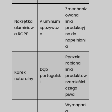
Zmechaniz
owana
Nakrętka
Aluminium
linia
aluminiow
spożywcz
produkcyj
a ROPP
e
na do
napełniani
a
Ręcznie
robiona
Dąb
linia
Korek
portugalsk
produktów
naturalny
i
rzemieślni
czego
piwa
Wymagani
a