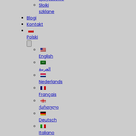
Słoiki
szklane
Blogi
Kontakt
Polski
English
العربية
Nederlands
Français
ქართული
Deutsch
Italiano