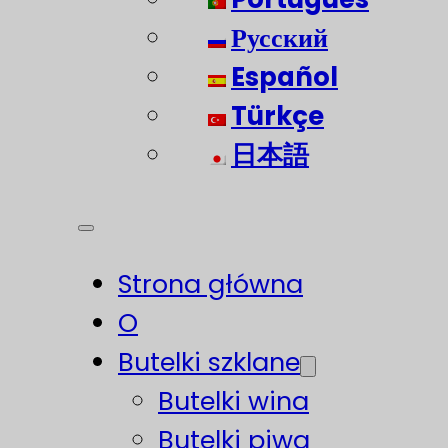
Русский
Español
Türkçe
日本語
Strona główna
O
Butelki szklane
Butelki wina
Butelki piwa