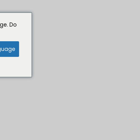
ge. Do
guage