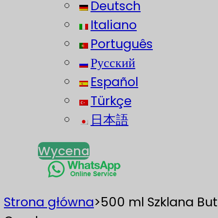
Deutsch
Italiano
Português
Русский
Español
Türkçe
日本語
Wycena
Strona główna
>
500 ml Szklana But