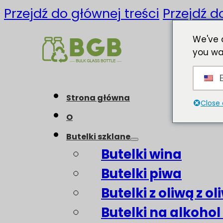
Przejdź do głównej treści
Przejdź d
We've 
you wa
E
Strona główna
Close 
O
Butelki szklane
Butelki wina
Butelki piwa
Butelki z oliwą z o
Butelki na alkohol