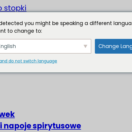
o stopki
detected you might be speaking a different langua
nt to change to:
nglish
Change Lan
and do not switch language
liwek
 i napoje spirytusowe