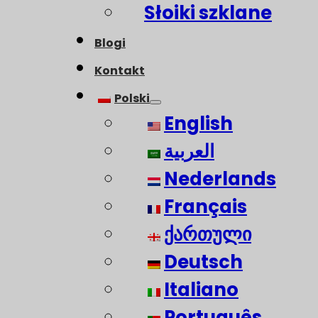
Słoiki szklane
Blogi
Kontakt
Polski
English
العربية
Nederlands
Français
ქართული
Deutsch
Italiano
Português