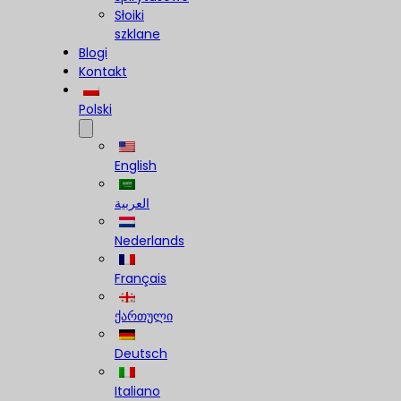
Słoiki
szklane
Blogi
Kontakt
Polski
English
العربية
Nederlands
Français
ქართული
Deutsch
Italiano