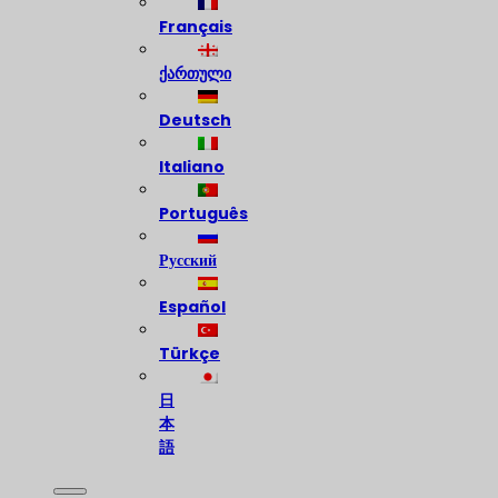
Français
ქართული
Deutsch
Italiano
Português
Русский
Español
Türkçe
日
本
語