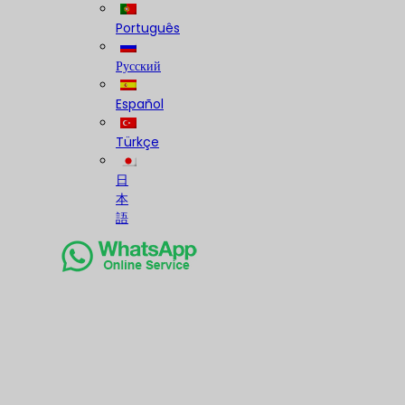
Português
Русский
Español
Türkçe
日
本
語