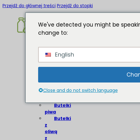
Przejdź do głównej treści
Przejdź do stopki
We've detected you might be speakin
change to:
Strona
English
główna
O
Butelki
Chan
szklane
Close and do not switch language
Butelki
wina
Butelki
piwa
Butelki
z
oliwą
z