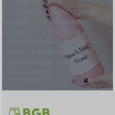
w stanie zapewnić
kompleksową personalizację.
Skontaktuj się z naszymi
ekspertami w dziedzinie
opakowań szklanych, aby
uzyskać dostosowane do
Twoich potrzeb rozwiązanie
opakowaniowe.
Skontaktuj się z nami