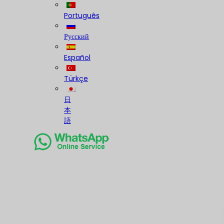
Português
Русский
Español
Türkçe
日
本
語