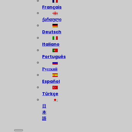
Français
ქართული
Deutsch
Italiano
Português
Русский
Español
Türkçe
日
本
語