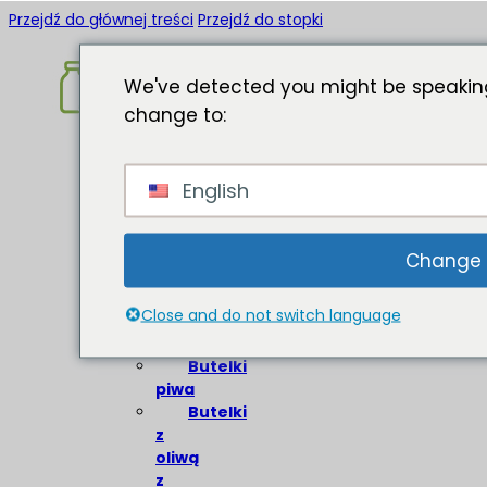
Przejdź do głównej treści
Przejdź do stopki
We've detected you might be speaking
change to:
Strona
English
główna
O
Butelki
Change
szklane
Close and do not switch language
Butelki
wina
Butelki
piwa
Butelki
z
oliwą
z