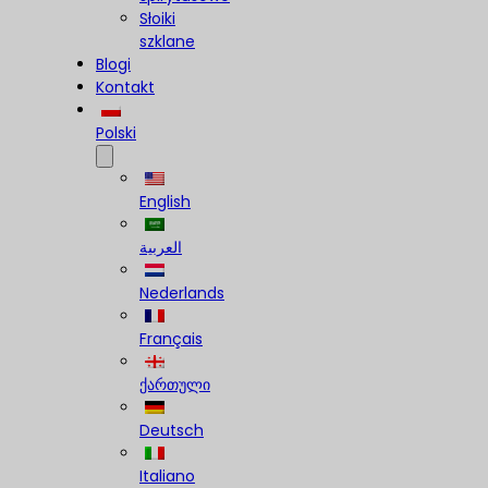
Słoiki
szklane
Blogi
Kontakt
Polski
English
العربية
Nederlands
Français
ქართული
Deutsch
Italiano