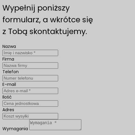
Wypełnij poniższy
formularz, a wkrótce się
z Tobą skontaktujemy.
Nazwa
Firma
Telefon
E-mail
Ilość
Adres
Wymagania