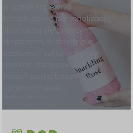
w stanie zapewnić
kompleksową personalizację.
Skontaktuj się z naszymi
ekspertami w dziedzinie
opakowań szklanych, aby
uzyskać dostosowane do
Twoich potrzeb rozwiązanie
opakowaniowe.
Skontaktuj się z nami