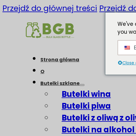
Przejdź do głównej treści
Przejdź d
We've 
you wa
E
Strona główna
Close 
O
Butelki szklane
Butelki wina
Butelki piwa
Butelki z oliwą z o
Butelki na alkohol