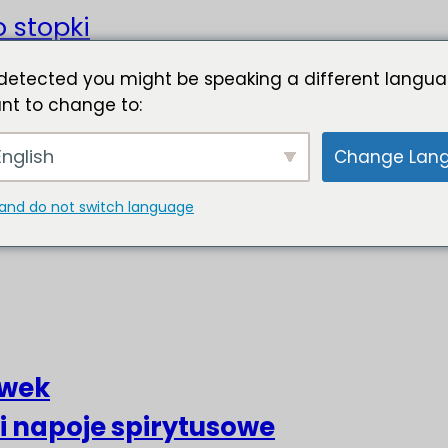
o stopki
detected you might be speaking a different langua
nt to change to:
nglish
Change Lan
and do not switch language
liwek
 i napoje spirytusowe