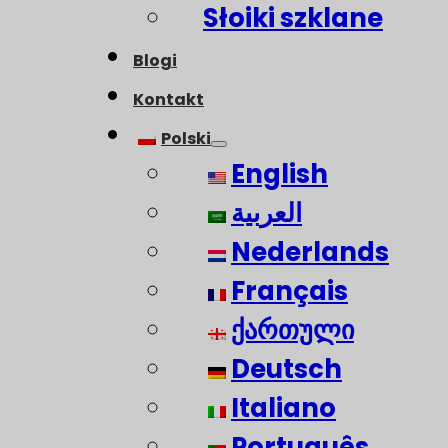
Słoiki szklane
Blogi
Kontakt
Polski
English
العربية
Nederlands
Français
ქართული
Deutsch
Italiano
Português