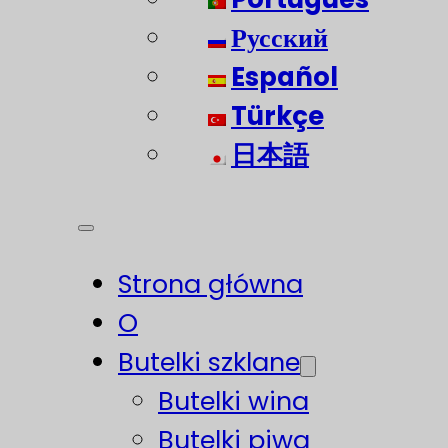
Русский
Español
Türkçe
日本語
Strona główna
O
Butelki szklane
Butelki wina
Butelki piwa