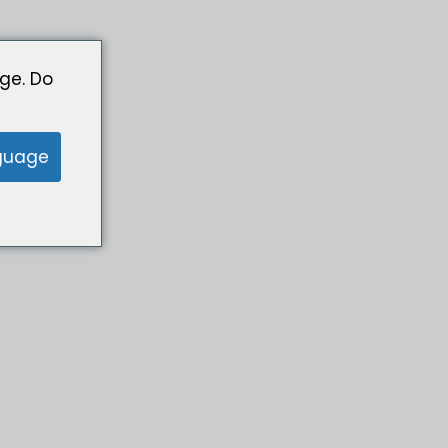
ge. Do
guage