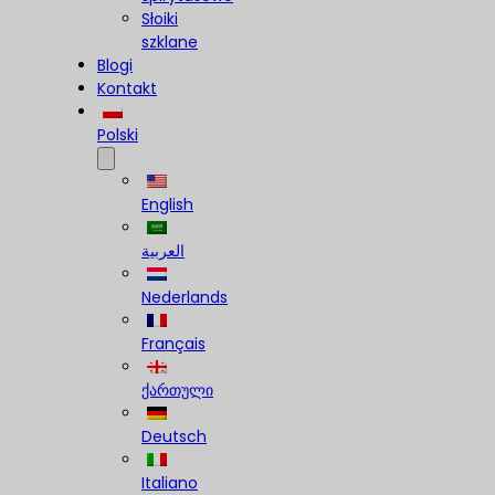
Słoiki
szklane
Blogi
Kontakt
Polski
English
العربية
Nederlands
Français
ქართული
Deutsch
Italiano