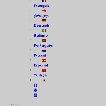
Français
ქართული
Deutsch
Italiano
Português
Русский
Español
Türkçe
日
本
語