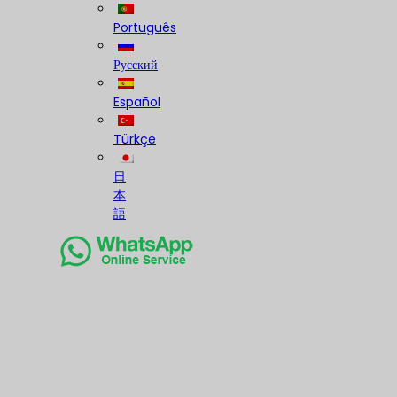
Português
Русский
Español
Türkçe
日
本
語