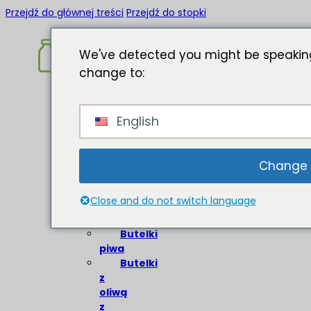
Przejdź do głównej treści
Przejdź do stopki
We've detected you might be speaking
change to:
Strona
English
główna
O
Butelki
Change
szklane
Close and do not switch language
Butelki
wina
Butelki
piwa
Butelki
z
oliwą
z