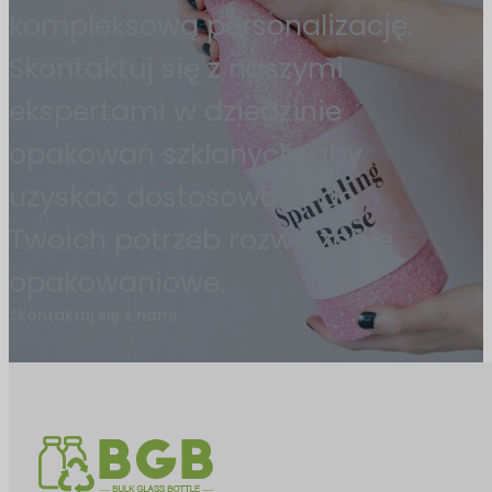
kompleksową personalizację.
Skontaktuj się z naszymi
ekspertami w dziedzinie
opakowań szklanych, aby
uzyskać dostosowane do
Twoich potrzeb rozwiązanie
opakowaniowe.
Skontaktuj się z nami