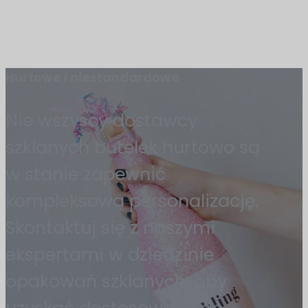
Hurtowe i niestandardowe
Nie wszyscy dostawcy
szklanych butelek hurtowo są
w stanie zapewnić
kompleksową personalizację.
Skontaktuj się z naszymi
ekspertami w dziedzinie
opakowań szklanych, aby