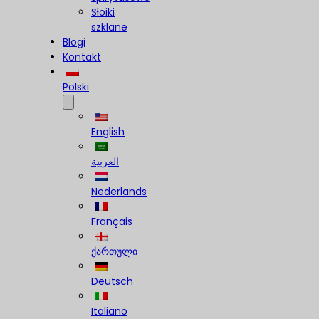
Słoiki
szklane
Blogi
Kontakt
Polski
English
العربية
Nederlands
Français
ქართული
Deutsch
Italiano