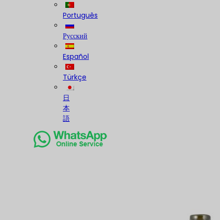
Português
Русский
Español
Türkçe
日
本
語