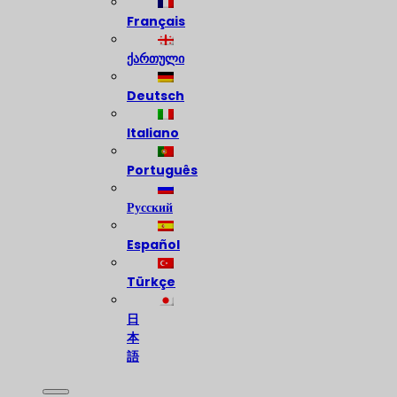
Français
ქართული
Deutsch
Italiano
Português
Русский
Español
Türkçe
日
本
語