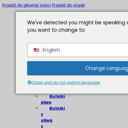
Przejdź do głównej treści
Przejdź do stopki
We've detected you might be speaking a
you want to change to:
Strona
English
główna
O
Butelki
Change Langua
szklane
Close and do not switch language
Butelki
wina
Butelki
piwa
Butelki
z
oliwą
z