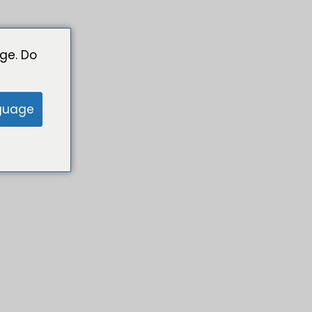
ge. Do
guage