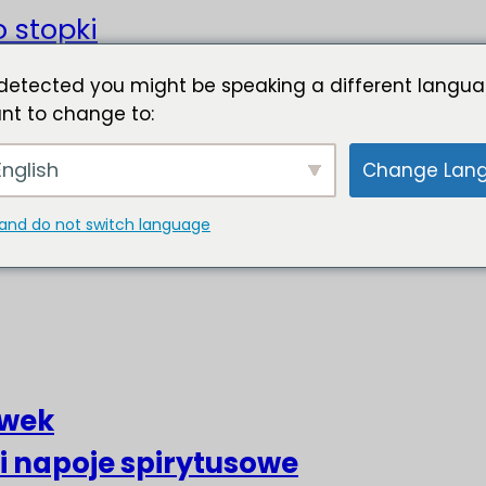
o stopki
detected you might be speaking a different langua
nt to change to:
nglish
Change Lan
and do not switch language
liwek
 i napoje spirytusowe