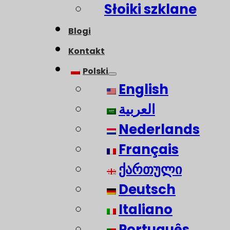
Słoiki szklane
Blogi
Kontakt
Polski
English
العربية
Nederlands
Français
ქართული
Deutsch
Italiano
Português