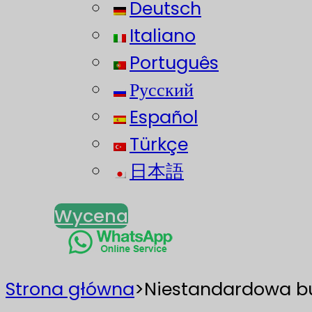
Deutsch
Italiano
Português
Русский
Español
Türkçe
日本語
Wycena
Strona główna
>
Niestandardowa b