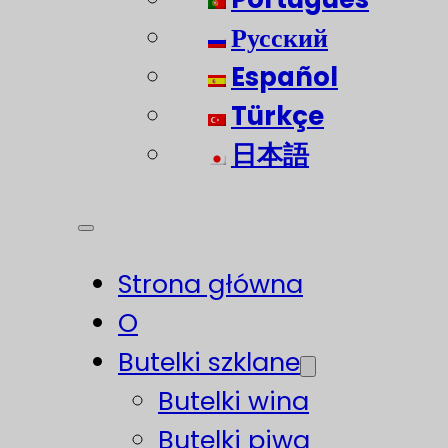
Русский
Español
Türkçe
日本語
Strona główna
O
Butelki szklane
Butelki wina
Butelki piwa