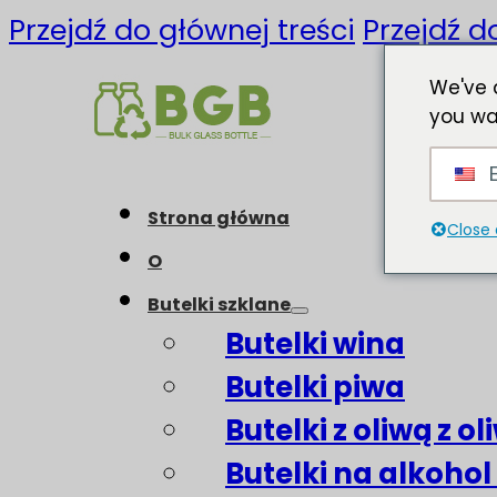
Przejdź do głównej treści
Przejdź d
We've 
you wa
E
Strona główna
Close 
O
Butelki szklane
Butelki wina
Butelki piwa
Butelki z oliwą z o
Butelki na alkohol