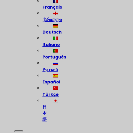
Français
ქართული
Deutsch
Italiano
Português
Русский
Español
Türkçe
日
本
語