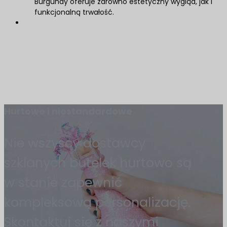
Burgundy oferuje zarówno estetyczny wygląd, jak i
funkcjonalną trwałość.
Hurtowe i niestandardowe
Nie wszyscy dostawcy
szklanych butelek hurtowo są
w stanie zapewnić
kompleksową personalizację.
Skontaktuj się z naszymi