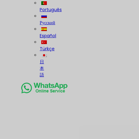
Português
Русский
Español
Türkçe
日
本
語