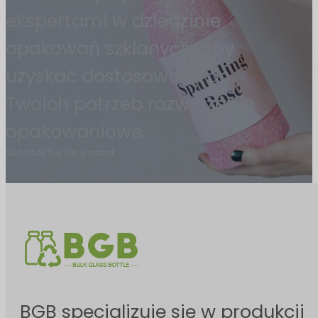
ekspertami w dziedzinie
opakowań szklanych, aby
uzyskać dostosowane do
Twoich potrzeb rozwiązanie
opakowaniowe.
Skontaktuj się z nami
BGB specjalizuje się w produkcji