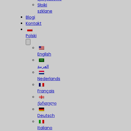
Słoiki
szklane
Blogi
Kontakt
Polski
English
العربية
Nederlands
Français
ქართული
Deutsch
Italiano