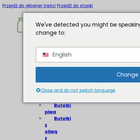
Przejdź do głównej treści
Przejdź do stopki
We've detected you might be speaking
change to:
Strona
English
główna
O
Butelki
Change
szklane
Close and do not switch language
Butelki
wina
Butelki
piwa
Butelki
z
oliwą
z