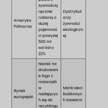
żywnością
ręcznie
Dystrybut
robioną o
orzy
Ameryka
dużej
żywności
Północna
pojemnoś
ekologiczn
ci powyżej
ej
500 ml
wzrósł o
22%
Nacisk na
drukowani
e logo z
materiałó
w
Marki sieci
Rynek
nadającyc
butikowyc
europejski
h się do
h kawiarni
recyklingu