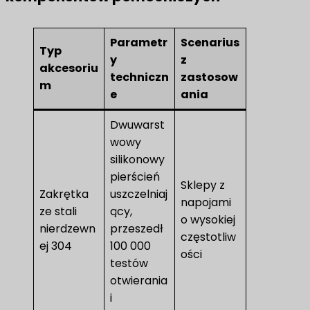
Parametr
Scenarius
Typ
y
z
akcesoriu
techniczn
zastosow
m
e
ania
Dwuwarst
wowy
silikonowy
pierścień
Sklepy z
Zakrętka
uszczelniaj
napojami
ze stali
ący,
o wysokiej
nierdzewn
przeszedł
częstotliw
ej 304
100 000
ości
testów
otwierania
i