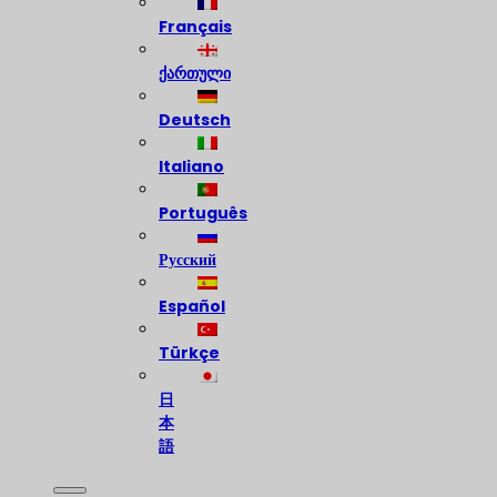
Français
ქართული
Deutsch
Italiano
Português
Русский
Español
Türkçe
日
本
語