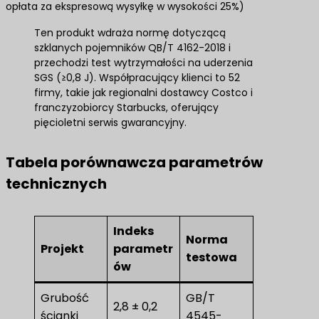
opłata za ekspresową wysyłkę w wysokości 25%)
Ten produkt wdraża normę dotyczącą
szklanych pojemników QB/T 4162-2018 i
przechodzi test wytrzymałości na uderzenia
SGS (≥0,8 J). Współpracujący klienci to 52
firmy, takie jak regionalni dostawcy Costco i
franczyzobiorcy Starbucks, oferujący
pięcioletni serwis gwarancyjny.
Tabela porównawcza parametrów
technicznych
Indeks
Norma
Projekt
parametr
testowa
ów
Grubość
GB/T
2,8 ± 0,2
ścianki
4545-