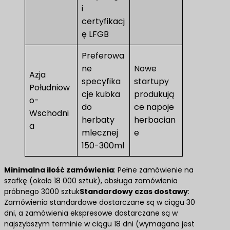
i
certyfikacj
ę LFGB
Preferowa
ne
Nowe
Azja
specyfika
startupy
Południow
cje kubka
produkują
o-
do
ce napoje
Wschodni
herbaty
herbacian
a
mlecznej
e
150-300ml
Minimalna ilość zamówienia
: Pełne zamówienie na
szafkę (około 18 000 sztuk), obsługa zamówienia
próbnego 3000 sztuk​
Standardowy czas dostawy
:
Zamówienia standardowe dostarczane są w ciągu 30
dni, a zamówienia ekspresowe dostarczane są w
najszybszym terminie w ciągu 18 dni (wymagana jest