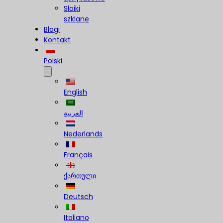
Słoiki
szklane
Blogi
Kontakt
Polski
English
العربية
Nederlands
Français
ქართული
Deutsch
Italiano