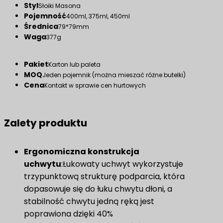
Styl
Słoiki Masona
Pojemność
400ml, 375ml, 450ml
Średnica
79*79mm
Waga
377g
Pakiet
Karton lub paleta
MOQ
Jeden pojemnik (można mieszać różne butelki)
Cena
Kontakt w sprawie cen hurtowych
Zalety produktu
Ergonomiczna konstrukcja
uchwytu
:Łukowaty uchwyt wykorzystuje
trzypunktową strukturę podparcia, która
dopasowuje się do łuku chwytu dłoni, a
stabilność chwytu jedną ręką jest
poprawiona dzięki 40%