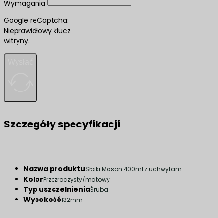
Wymagania
Google reCaptcha:
Nieprawidłowy klucz
witryny.
Wysłać
Szczegóły specyfikacji
Nazwa produktu
Słoiki Mason 400ml z uchwytami
Kolor
Przezroczysty/matowy
Typ uszczelnienia
Śruba
Wysokość
132mm