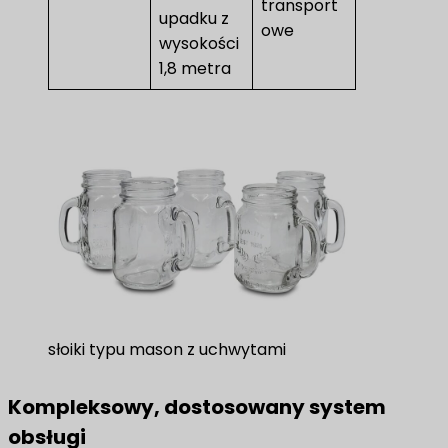
transport
upadku z
owe
wysokości
1,8 metra
słoiki typu mason z uchwytami
Kompleksowy, dostosowany system
obsługi