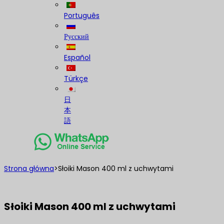
Português
Русский
Español
Türkçe
日
本
語
Strona główna
>
Słoiki Mason 400 ml z uchwytami
Słoiki Mason 400 ml z uchwytami