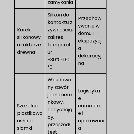
zamykania
Silikon do
Przechow
kontaktu z
ywanie w
Korek
żywnością,
domu i
silikonowy
zakres
ekspozycj
o fakturze
temperat
a
drewna
ur
dekoracyj
-30℃~150
na
℃
Wbudowa
ny zawór
Logistyka
jednokieru
e-
nkowy,
Szczelna
commerc
oddychają
plastikowa
e i
cy,
osłona
opakowani
przeszedł
słomki
a
test