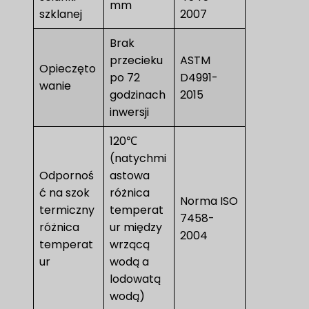
mm
szklanej
2007
Brak
przecieku
ASTM
Opieczęto
po 72
D4991-
wanie
godzinach
2015
inwersji
120℃
(natychmi
Odpornoś
astowa
ć na szok
różnica
Norma ISO
termiczny
temperat
7458-
różnica
ur między
2004
temperat
wrzącą
ur
wodą a
lodowatą
wodą)