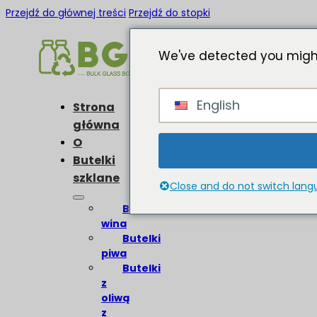
Przejdź do głównej treści
Przejdź do stopki
We've detected you might
English
Strona
główna
O
Butelki
szklane
Close and do not switch lan
Butelki
wina
Butelki
piwa
Butelki
z
oliwą
z