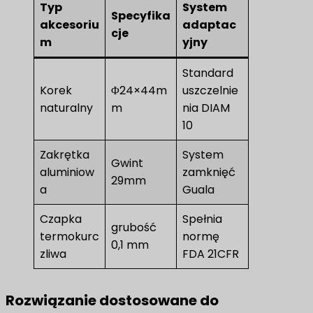
Typ
System
Specyfika
akcesoriu
adaptac
cje
m
yjny
Standard
Korek
Φ24×44m
uszczelnie
naturalny
m
nia DIAM
10
Zakrętka
System
Gwint
aluminiow
zamknięć
29mm
a
Guala
Czapka
Spełnia
grubość
termokurc
normę
0,1 mm
zliwa
FDA 21CFR
Rozwiązanie dostosowane do