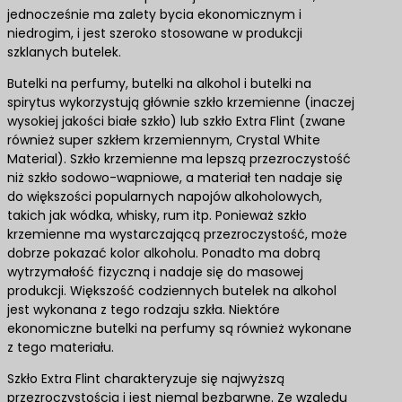
jednocześnie ma zalety bycia ekonomicznym i
niedrogim, i jest szeroko stosowane w produkcji
szklanych butelek.
Butelki na perfumy, butelki na alkohol i butelki na
spirytus wykorzystują głównie szkło krzemienne (inaczej
wysokiej jakości białe szkło) lub szkło Extra Flint (zwane
również super szkłem krzemiennym, Crystal White
Material). Szkło krzemienne ma lepszą przezroczystość
niż szkło sodowo-wapniowe, a materiał ten nadaje się
do większości popularnych napojów alkoholowych,
takich jak wódka, whisky, rum itp. Ponieważ szkło
krzemienne ma wystarczającą przezroczystość, może
dobrze pokazać kolor alkoholu. Ponadto ma dobrą
wytrzymałość fizyczną i nadaje się do masowej
produkcji. Większość codziennych butelek na alkohol
jest wykonana z tego rodzaju szkła. Niektóre
ekonomiczne butelki na perfumy są również wykonane
z tego materiału.
Szkło Extra Flint charakteryzuje się najwyższą
przezroczystością i jest niemal bezbarwne. Ze względu