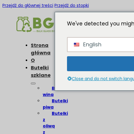
Przejdź do głównej treści
Przejdź do stopki
We've detected you might
English
Strona
główna
O
Butelki
szklane
Close and do not switch lan
Butelki
wina
Butelki
piwa
Butelki
z
oliwą
z