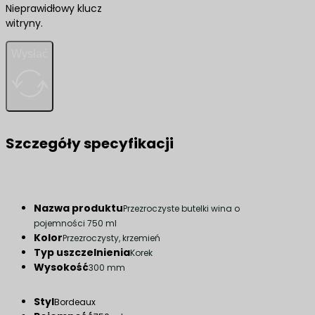
Nieprawidłowy klucz
witryny.
Wysłać
Szczegóły specyfikacji
Nazwa produktu
Przezroczyste butelki wina o
pojemności 750 ml
Kolor
Przezroczysty, krzemień
Typ uszczelnienia
Korek
Wysokość
300 mm
Styl
Bordeaux