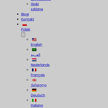
Słoiki
szklane
Blogi
Kontakt
Polski
English
العربية
Nederlands
Français
ქართული
Deutsch
Italiano