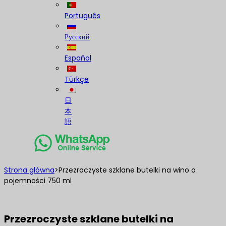
Português
Русский
Español
Türkçe
日
本
語
Strona główna
>
Przezroczyste szklane butelki na wino o
pojemności 750 ml
Przezroczyste szklane butelki na