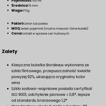
Pojemność
750 ml
Średnica
76 mm
Waga
470g
Pakiet
Karton lub paleta
MOQ
Jeden pojemnik (można mieszać różne butelki)
Cena
Kontakt w sprawie cen hurtowych
Zalety
Klasyczna butelka Bordeaux wykonana ze
szkła flintowego, przepuszczalność światła
powyżej 92%, ukazująca oryginalny kolor
wina
Szkło sodowo-wapniowe posiada certyfikat
ISO 9001, odchylenie pionowe ≤ 0,8°, lepsze
od standardu branżowego 1,2°