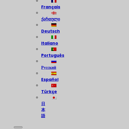
Français
ქართული
Deutsch
Italiano
Português
Русский
Español
Türkçe
日
本
語