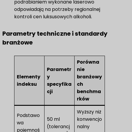
podrabianiem wykonane laserowo
odpowiadają na potrzeby regionalnej
kontroli cen luksusowych alkoholi.
Parametry techniczne i standardy
branżowe
Porówna
Parametr
nie
Elementy
y
branżowy
indeksu
specyfika
ch
cji
benchma
rków
Wyższy niż
Podstawo
50 ml
konwencjo
wa
(tolerancj
nalny
pojemnoś