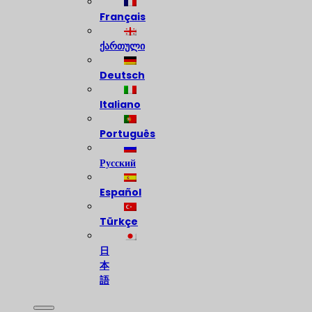
Français
ქართული
Deutsch
Italiano
Português
Русский
Español
Türkçe
日
本
語