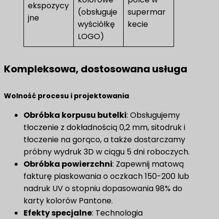
ekspozycy
(obsługuje
supermar
jne
wyściółkę
kecie
LOGO)
Kompleksowa, dostosowana usługa
​Wolność procesu i projektowania​
Obróbka korpusu butelki
: Obsługujemy
tłoczenie z dokładnością 0,2 mm, sitodruk i
tłoczenie na gorąco, a także dostarczamy
próbny wydruk 3D w ciągu 5 dni roboczych.
Obróbka powierzchni
​: Zapewnij matową
fakturę piaskowania o oczkach 150-200 lub
nadruk UV o stopniu dopasowania 98% do
karty kolorów Pantone.
Efekty specjalne
: Technologia