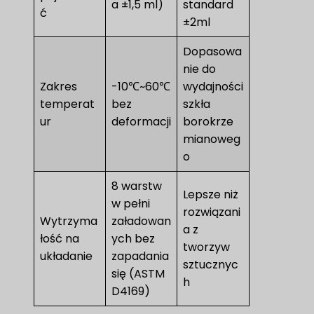
a ±1,5 ml)
standard
ć
±2ml
Dopasowa
nie do
Zakres
-10℃~60℃
wydajności
temperat
bez
szkła
ur
deformacji
borokrze
mianoweg
o
8 warstw
Lepsze niż
w pełni
rozwiązani
Wytrzyma
załadowan
a z
łość na
ych bez
tworzyw
układanie
zapadania
sztucznyc
się (ASTM
h
D4169)