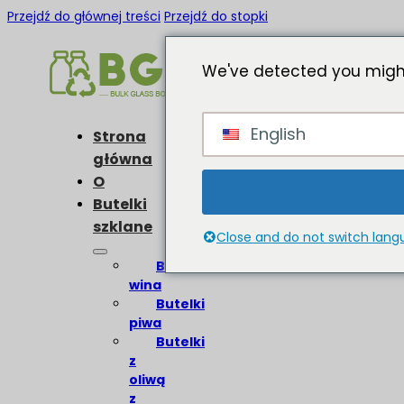
Przejdź do głównej treści
Przejdź do stopki
We've detected you might
English
Strona
główna
O
Butelki
szklane
Close and do not switch lan
Butelki
wina
Butelki
piwa
Butelki
z
oliwą
z