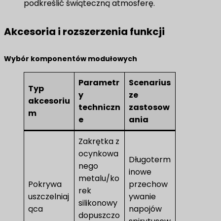
podkreślić świąteczną atmosferę.
Akcesoria i rozszerzenia funkcji
Wybór komponentów modułowych
Parametr
Scenarius
Typ
y
ze
akcesoriu
techniczn
zastosow
m
e
ania
Zakrętka z
ocynkowa
Długoterm
nego
inowe
metalu/ko
Pokrywa
przechow
rek
uszczelniaj
ywanie
silikonowy
ąca
napojów
dopuszczo