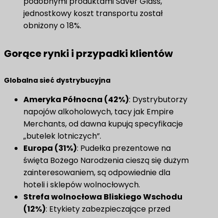
podobnymi produktami Saver Glass,
jednostkowy koszt transportu został
obniżony o 18%.
Gorące rynki i przypadki klientów
Globalna sieć dystrybucyjna
Ameryka Północna (42%)
: Dystrybutorzy
napojów alkoholowych, tacy jak Empire
Merchants, od dawna kupują specyfikacje
„butelek lotniczych”.
Europa (31%)
: Pudełka prezentowe na
święta Bożego Narodzenia cieszą się dużym
zainteresowaniem, są odpowiednie dla
hoteli i sklepów wolnocłowych.
Strefa wolnocłowa Bliskiego Wschodu
(12%)
: Etykiety zabezpieczające przed