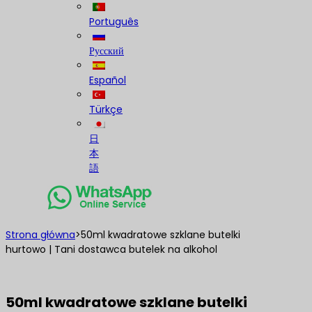
Português
Русский
Español
Türkçe
日
本
語
Strona główna
>
50ml kwadratowe szklane butelki
hurtowo | Tani dostawca butelek na alkohol
50ml kwadratowe szklane butelki