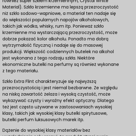
również super szkłem krzemiennym, Crystal White
Material). Szkło krzemienne ma lepszą przezroczystość
niż szkło sodowo-wapniowe, a materiał ten nadaje się
do większości popularnych napojów alkoholowych,
takich jak wódka, whisky, rum itp. Ponieważ szkło
krzemienne ma wystarczającą przezroczystość, może
dobrze pokazać kolor alkoholu. Ponadto ma dobrą
wytrzymałość fizyczną i nadaje się do masowej
produkcji. Większość codziennych butelek na alkohol
jest wykonana z tego rodzaju szkła. Niektóre
ekonomiczne butelki na perfumy są również wykonane
z tego materiału.
Szkło Extra Flint charakteryzuje się najwyższą
przezroczystością i jest niemal bezbarwne. Ze względu
na niską zawartość żelaza i wysoką czystość, może
wykazywać czysty i wyraźny efekt optyczny. Dlatego
też jest często używane w zastosowaniach wysokiej
klasy, takich jak wysokiej klasy butelki spirytusowe,
butelki perfum luksusowych marek itp.
Dążenie do wysokiej klasy materiałów bez