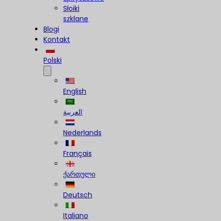
Słoiki
szklane
Blogi
Kontakt
Polski
English
العربية
Nederlands
Français
ქართული
Deutsch
Italiano