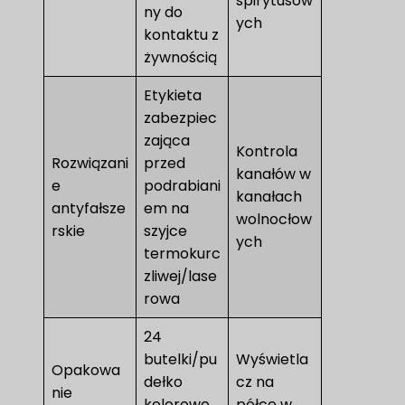
spirytusow
ny do
ych
kontaktu z
żywnością
Etykieta
zabezpiec
zająca
Kontrola
Rozwiązani
przed
kanałów w
e
podrabiani
kanałach
antyfałsze
em na
wolnocłow
rskie
szyjce
ych
termokurc
zliwej/lase
rowa
24
butelki/pu
Wyświetla
Opakowa
dełko
cz na
nie
kolorowe
półce w