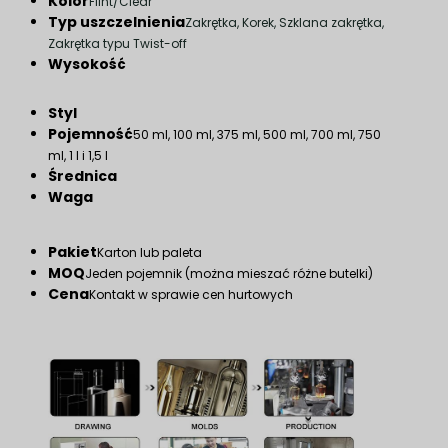
Kolor
Flint/Clear
Typ uszczelnienia
Zakrętka, Korek, Szklana zakrętka,
Zakrętka typu Twist-off
Wysokość
Styl
Pojemność
50 ml, 100 ml, 375 ml, 500 ml, 700 ml, 750
ml, 1 l i 1,5 l
Średnica
Waga
Pakiet
Karton lub paleta
MOQ
Jeden pojemnik (można mieszać różne butelki)
Cena
Kontakt w sprawie cen hurtowych