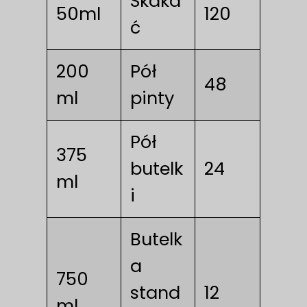
Skaka
50ml
120
ć
200
Pół
48
ml
pinty
Pół
375
butelk
24
ml
i
Butelk
a
750
stand
12
ml