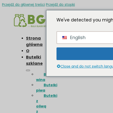
Przejdź do głównej treści
Przejdź do stopki
We've detected you might
English
Strona
główna
O
Butelki
szklane
Close and do not switch lan
Butelki
wina
Butelki
piwa
Butelki
z
oliwą
z