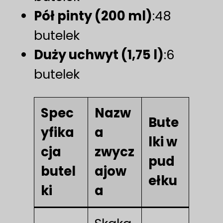
Pół pinty (200 ml)
:48
butelek
Duży uchwyt (1,75 l)
:6
butelek
Spec
Nazw
Bute
yfika
a
lki w
cja
zwycz
pud
butel
ajow
ełku
ki
a