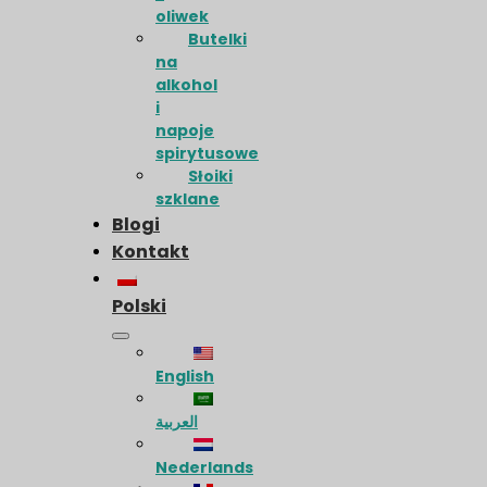
oliwek
Butelki
na
alkohol
i
napoje
spirytusowe
Słoiki
szklane
Blogi
Kontakt
Polski
English
العربية
Nederlands