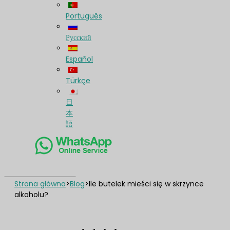
Português
Русский
Español
Türkçe
日
本
語
Strona główna
>
Blog
>
Ile butelek mieści się w skrzynce
alkoholu?