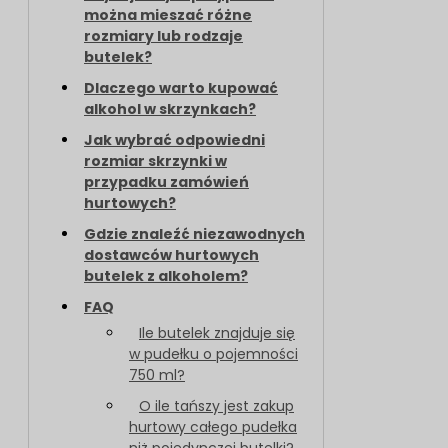
można mieszać różne
rozmiary lub rodzaje
butelek?
Dlaczego warto kupować
alkohol w skrzynkach?
Jak wybrać odpowiedni
rozmiar skrzynki w
przypadku zamówień
hurtowych?
Gdzie znaleźć niezawodnych
dostawców hurtowych
butelek z alkoholem?
FAQ
Ile butelek znajduje się
w pudełku o pojemności
750 ml?
O ile tańszy jest zakup
hurtowy całego pudełka