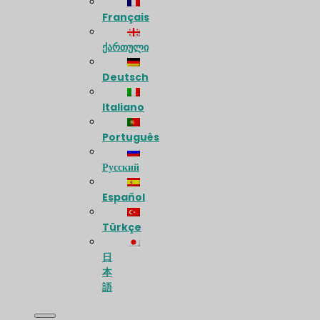
Français
ქართული
Deutsch
Italiano
Português
Русский
Español
Türkçe
日
本
語