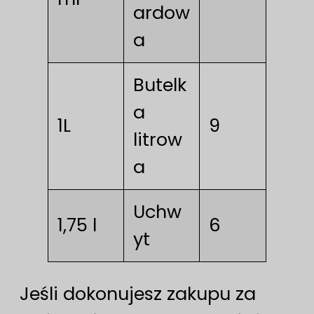
ardow
a
Butelk
a
1L
9
litrow
a
Uchw
1,75 l
6
yt
Jeśli dokonujesz zakupu za