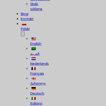
Słoiki
szklane
Blogi
Kontakt
Polski
English
العربية
Nederlands
Français
ქართული
Deutsch
Italiano