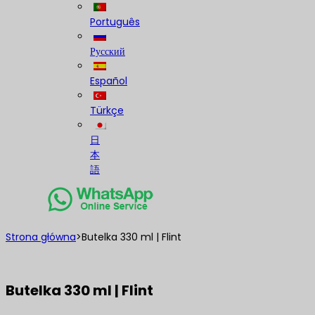
Português
Русский
Español
Türkçe
日
本
語
Strona główna
>
Butelka 330 ml | Flint
Butelka 330 ml | Flint