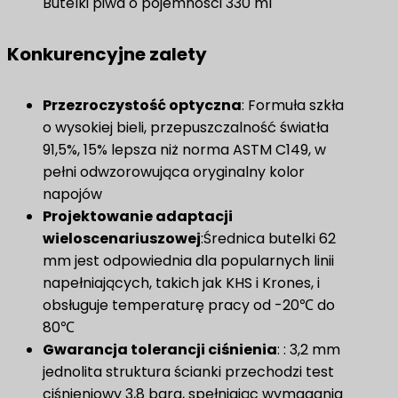
Butelki piwa o pojemności 330 ml
Konkurencyjne zalety
Przezroczystość optyczna
: Formuła szkła
o wysokiej bieli, przepuszczalność światła
91,5%, 15% lepsza niż norma ASTM C149, w
pełni odwzorowująca oryginalny kolor
napojów
Projektowanie adaptacji
wieloscenariuszowej
:Średnica butelki 62
mm jest odpowiednia dla popularnych linii
napełniających, takich jak KHS i Krones, i
obsługuje temperaturę pracy od -20℃ do
80℃
Gwarancja tolerancji ciśnienia
: : 3,2 mm
jednolita struktura ścianki przechodzi test
ciśnieniowy 3,8 bara, spełniając wymagania