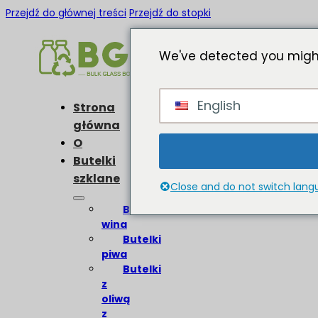
Przejdź do głównej treści
Przejdź do stopki
We've detected you might
English
Strona
główna
O
Butelki
szklane
Close and do not switch lan
Butelki
wina
Butelki
piwa
Butelki
z
oliwą
z