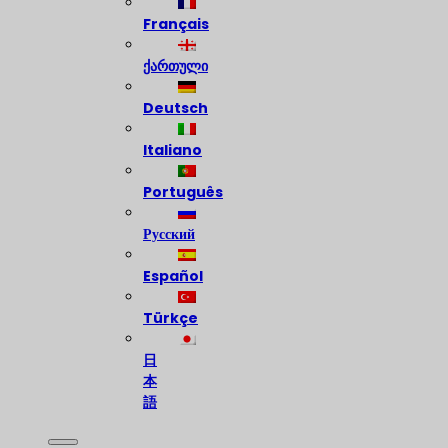
Français
ქართული
Deutsch
Italiano
Português
Русский
Español
Türkçe
日
本
語