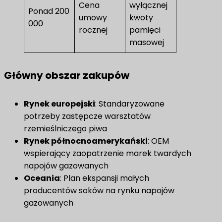
Cena
wyłącznej
Ponad 200
umowy
kwoty
000
rocznej
pamięci
masowej
Główny obszar zakupów
Rynek europejski
​: Standaryzowane
potrzeby zastępcze warsztatów
rzemieślniczego piwa
Rynek północnoamerykański
​: OEM
wspierający zaopatrzenie marek twardych
napojów gazowanych
Oceania​
​: Plan ekspansji małych
producentów soków na rynku napojów
gazowanych