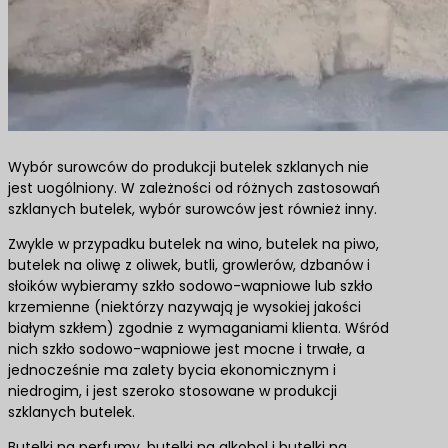
Wybór surowców do produkcji butelek szklanych nie
jest uogólniony. W zależności od różnych zastosowań
szklanych butelek, wybór surowców jest również inny.
Zwykle w przypadku butelek na wino, butelek na piwo,
butelek na oliwę z oliwek, butli, growlerów, dzbanów i
słoików wybieramy szkło sodowo-wapniowe lub szkło
krzemienne (niektórzy nazywają je wysokiej jakości
białym szkłem) zgodnie z wymaganiami klienta. Wśród
nich szkło sodowo-wapniowe jest mocne i trwałe, a
jednocześnie ma zalety bycia ekonomicznym i
niedrogim, i jest szeroko stosowane w produkcji
szklanych butelek.
Butelki na perfumy, butelki na alkohol i butelki na