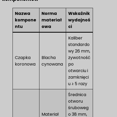
Nazwa
Norma
Wskaźnik
kompone
materiał
wydajnoś
ntu
owa
ci
Kaliber
standardo
wy 26 mm,
Czapka
Blacha
żywotność
koronowa
cynowana
po
otwarciu i
zamknięci
u ≥ 5 razy
Średnica
otworu
śruboweg
Materiał
o 38 mm,