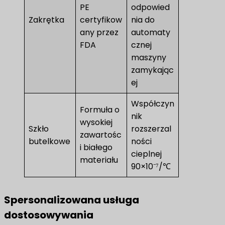
PE
odpowied
Zakrętka
certyfikow
nia do
any przez
automaty
FDA
cznej
maszyny
zamykając
ej
Współczyn
Formuła o
nik
wysokiej
Szkło
rozszerzal
zawartośc
butelkowe
ności
i białego
cieplnej
materiału
90×10⁻⁷/℃
Spersonalizowana usługa
dostosowywania