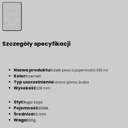
Wysłać
Szczegóły specyfikacji
Nazwa produktu
Butelki piwa o pojemności 330 ml
Kolor
Krzemień
Typ uszczelnienia
Korona górna, śruba
Wysokość
228 mm
Styl
Długa szyja
Pojemność
330ML
Średnica
62 mm
Waga
300g