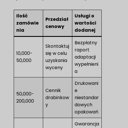
Ilość
Usługi o
Przedział
zamówie
wartości
cenowy
nia
dodanej
Bezpłatny
Skontaktuj
raport
10,000-
się w celu
adaptacji
50,000
uzyskania
wypełnieni
wyceny
a
Drukowani
Cennik
e
50,000-
drabinkow
niestandar
200,000
y
dowych
opakowań
Gwarancja