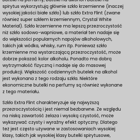
spirytus wykorzystują głównie szkło krzemienne (inaczej
wysokiej jakości białe szkło) lub szkło Extra Flint (zwane
również super szkłem krzemiennym, Crystal White
Material). Szkło krzemienne ma lepszą przezroczystość
niż szkło sodowo-wapniowe, a materiał ten nadaje się
do większości popularnych napojów alkoholowych,
takich jak wódka, whisky, rum itp. Ponieważ szkło
krzemienne ma wystarczającą przezroczystość, może
dobrze pokazać kolor alkoholu. Ponadto ma dobrą
wytrzymałość fizyczną i nadaje się do masowej
produkcji. Większość codziennych butelek na alkohol
jest wykonana z tego rodzaju szkła. Niektóre
ekonomiczne butelki na perfumy są również wykonane
z tego materiału.
Szkło Extra Flint charakteryzuje się najwyższą
przezroczystością i jest niemal bezbarwne. Ze względu
na niską zawartość żelaza i wysoką czystość, może
wykazywać czysty i wyraźny efekt optyczny. Dlatego
też jest często używane w zastosowaniach wysokiej
klasy, takich jak wysokiej klasy butelki spirytusowe,