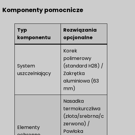
Komponenty pomocnicze
Typ
Rozwiązania
komponentu
opcjonalne
Korek
polimerowy
System
(standard H28) /
uszczelniający
Zakrętka
aluminiowa (63
mm)
Nasadka
termokurczliwa
(złota/srebrna/c
zerwona) /
Elementy
Powłoka
ochronne