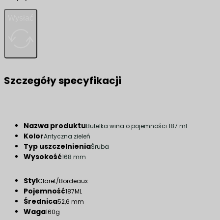
Wysłać
Szczegóły specyfikacji
Nazwa produktu
Butelka wina o pojemności 187 ml
Kolor
Antyczna zieleń
Typ uszczelnienia
Śruba
Wysokość
168 mm
Styl
Claret/Bordeaux
Pojemność
187ML
Średnica
52,6 mm
Waga
160g