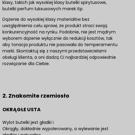
klasy, takich jak wysokiej klasy butelki spirytusowe,
butelki perfum luksusowych marek itp.
Dążenie do wysokiej klasy materiałów bez
uwzględnienia celu sprawi, że produkt straci swoją
konkurencyjność na rynku. Podobnie, nie jest mądrym
wyborem dążenie wyłącznie do redukcji kosztów, tak
aby tonacja produktu nie pasowała do temperamentu
marki. Skontaktuj się z naszymi przedstawicielami
obsługi klienta, a oni dadzą Ci najbardziej odpowiednie
rozwiązanie dla Ciebie.
Skontaktuj się z nami, aby uzyskać najlepsze
rozwiązania produktowe
2. Znakomite rzemiosło
OKRĄGŁE USTA
Wylot butelki jest gładki i
Okrągły, dokładnie wypolerowany, a wylewanie jest
gładkie i naturalne.