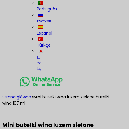
Português
Русский
Español
Türkçe
日
本
語
Strona główna
>
Mini butelki wina luzem zielone butelki
wina 187 ml
Mini butelki wina luzem zielone