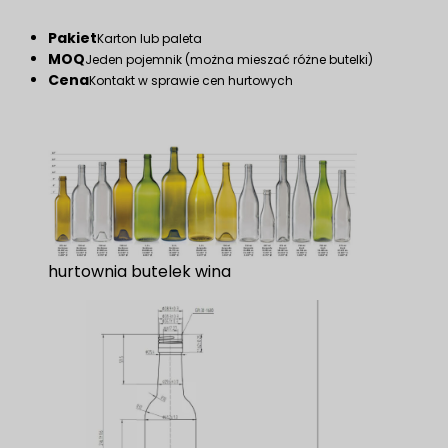
Pakiet
Karton lub paleta
MOQ
Jeden pojemnik (można mieszać różne butelki)
Cena
Kontakt w sprawie cen hurtowych
hurtownia butelek wina