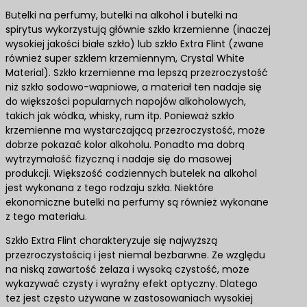
Butelki na perfumy, butelki na alkohol i butelki na
spirytus wykorzystują głównie szkło krzemienne (inaczej
wysokiej jakości białe szkło) lub szkło Extra Flint (zwane
również super szkłem krzemiennym, Crystal White
Material). Szkło krzemienne ma lepszą przezroczystość
niż szkło sodowo-wapniowe, a materiał ten nadaje się
do większości popularnych napojów alkoholowych,
takich jak wódka, whisky, rum itp. Ponieważ szkło
krzemienne ma wystarczającą przezroczystość, może
dobrze pokazać kolor alkoholu. Ponadto ma dobrą
wytrzymałość fizyczną i nadaje się do masowej
produkcji. Większość codziennych butelek na alkohol
jest wykonana z tego rodzaju szkła. Niektóre
ekonomiczne butelki na perfumy są również wykonane
z tego materiału.
Szkło Extra Flint charakteryzuje się najwyższą
przezroczystością i jest niemal bezbarwne. Ze względu
na niską zawartość żelaza i wysoką czystość, może
wykazywać czysty i wyraźny efekt optyczny. Dlatego
też jest często używane w zastosowaniach wysokiej