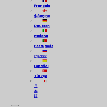
Français
ქართული
Deutsch
Italiano
Português
Русский
Español
Türkçe
日
本
語