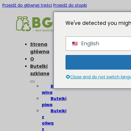
Przejdź do głównej treści
Przejdź do stopki
We've detected you might
English
Strona
główna
O
Butelki
szklane
Close and do not switch lan
Butelki
wina
Butelki
piwa
Butelki
z
oliwą
z