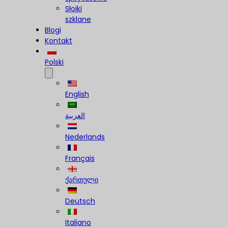
Słoiki
szklane
Blogi
Kontakt
Polski
English
العربية
Nederlands
Français
ქართული
Deutsch
Italiano