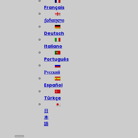
Français
ქართული
Deutsch
Italiano
Português
Русский
Español
Türkçe
日
本
語