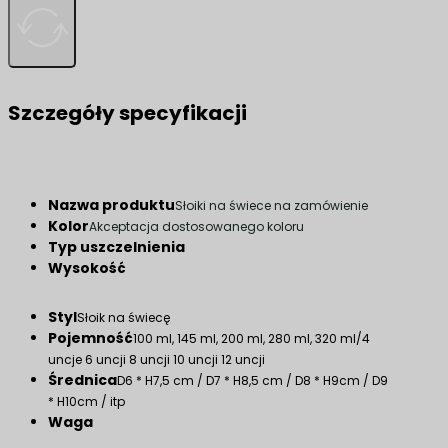
Szczegóły specyfikacji
Nazwa produktu
Słoiki na świece na zamówienie
Kolor
Akceptacja dostosowanego koloru
Typ uszczelnienia
Wysokość
Styl
Słoik na świecę
Pojemność
100 ml, 145 ml, 200 ml, 280 ml, 320 ml/4
uncje 6 uncji 8 uncji 10 uncji 12 uncji
Średnica
D6 * H7,5 cm / D7 * H8,5 cm / D8 * H9cm / D9
* H10cm / itp
Waga