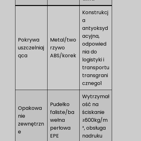
Konstrukcj
a
antyoksyd
acyjna,
Pokrywa
Metal/two
odpowied
uszczelniaj
rzywo
nia do
ąca
ABS/korek
logistyki i
transportu
transgrani
cznego1
Wytrzymał
Pudełko
ość na
Opakowa
faliste/ba
ściskanie
nie
wełna
≥600kg/m
zewnętrzn
perłowa
³, obsługa
e
EPE
nadruku