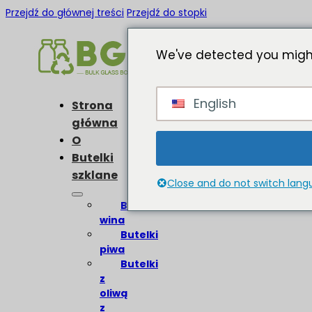
Przejdź do głównej treści
Przejdź do stopki
We've detected you might
English
Strona
główna
O
Butelki
szklane
Close and do not switch lan
Butelki
wina
Butelki
piwa
Butelki
z
oliwą
z