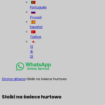
Português
Русский
Español
Türkçe
日
本
語
Strona główna
>
Słoiki na świece hurtowo
Słoiki na świece hurtowo