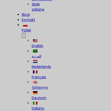
Słoiki
szklane
Blogi
Kontakt
Polski
English
العربية
Nederlands
Français
ქართული
Deutsch
Italiano