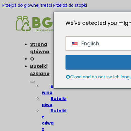
Przejdź do głównej treści
Przejdź do stopki
We've detected you might
English
Strona
główna
O
Butelki
szklane
Close and do not switch lan
Butelki
wina
Butelki
piwa
Butelki
z
oliwą
z