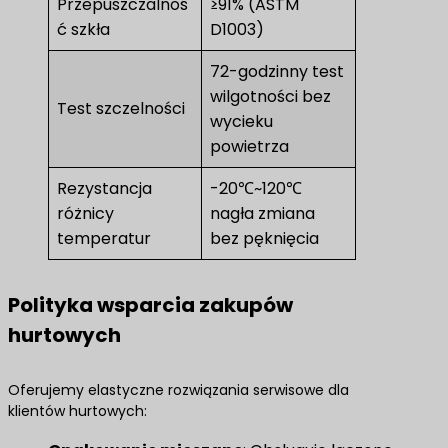
Przepuszczalnoś
≥91% (ASTM
ć szkła
D1003)
72-godzinny test
wilgotności bez
Test szczelności
wycieku
powietrza
Rezystancja
-20℃~120℃
różnicy
nagła zmiana
temperatur
bez pęknięcia
Polityka wsparcia zakupów
hurtowych
Oferujemy elastyczne rozwiązania serwisowe dla
klientów hurtowych: