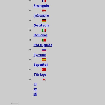
Français
ქართული
Deutsch
Italiano
Português
Русский
Español
Türkçe
日
本
語