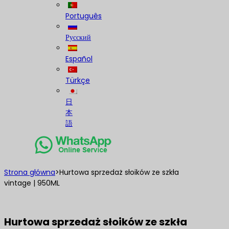
Português
Русский
Español
Türkçe
日
本
語
Strona główna
>
Hurtowa sprzedaż słoików ze szkła
vintage | 950ML
Hurtowa sprzedaż słoików ze szkła