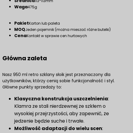
Średnica
113*113mm
Waga
475g
Pakiet
Karton lub paleta
MOQ
Jeden pojemnik (można mieszać różne butelki)
Cena
Kontakt w sprawie cen hurtowych
Główna zaleta
Nasz 950 ml retro szklany słoik jest przeznaczony dla
użytkowników, którzy cenią sobie funkcjonalność i styl.
Główne punkty sprzedaży to:
Klasyczna konstrukcja uszczelnienia
:
Klamra ze stali nierdzewnej ze szkłem o
wysokiej przejrzystości, aby zapewnić, że
jedzenie będzie suche i trwałe.
Możliwość adaptacji do wielu scen
: