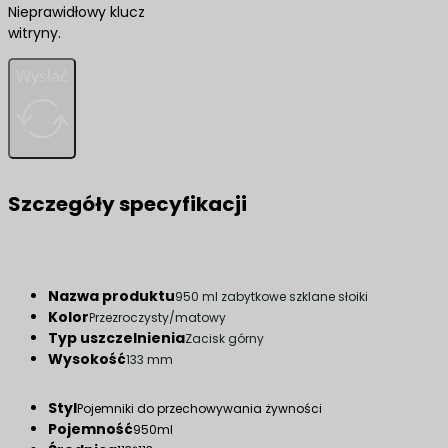
Nieprawidłowy klucz
witryny.
Wysłać
Szczegóły specyfikacji
Nazwa produktu
950 ml zabytkowe szklane słoiki
Kolor
Przezroczysty/matowy
Typ uszczelnienia
Zacisk górny
Wysokość
133 mm
Styl
Pojemniki do przechowywania żywności
Pojemność
950ml