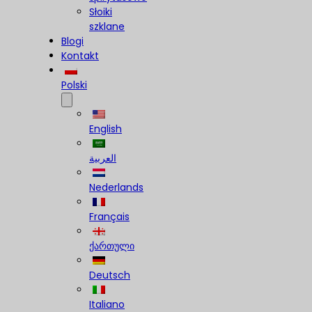
Słoiki
szklane
Blogi
Kontakt
Polski
English
العربية
Nederlands
Français
ქართული
Deutsch
Italiano