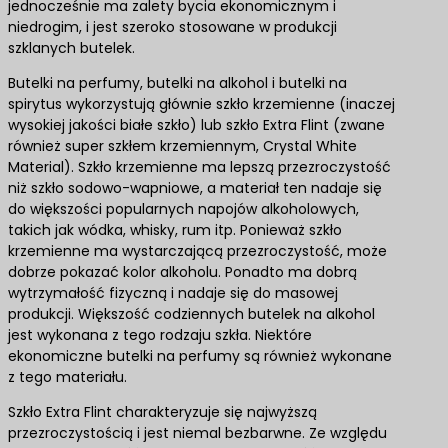
jednocześnie ma zalety bycia ekonomicznym i
niedrogim, i jest szeroko stosowane w produkcji
szklanych butelek.
Butelki na perfumy, butelki na alkohol i butelki na
spirytus wykorzystują głównie szkło krzemienne (inaczej
wysokiej jakości białe szkło) lub szkło Extra Flint (zwane
również super szkłem krzemiennym, Crystal White
Material). Szkło krzemienne ma lepszą przezroczystość
niż szkło sodowo-wapniowe, a materiał ten nadaje się
do większości popularnych napojów alkoholowych,
takich jak wódka, whisky, rum itp. Ponieważ szkło
krzemienne ma wystarczającą przezroczystość, może
dobrze pokazać kolor alkoholu. Ponadto ma dobrą
wytrzymałość fizyczną i nadaje się do masowej
produkcji. Większość codziennych butelek na alkohol
jest wykonana z tego rodzaju szkła. Niektóre
ekonomiczne butelki na perfumy są również wykonane
z tego materiału.
Szkło Extra Flint charakteryzuje się najwyższą
przezroczystością i jest niemal bezbarwne. Ze względu