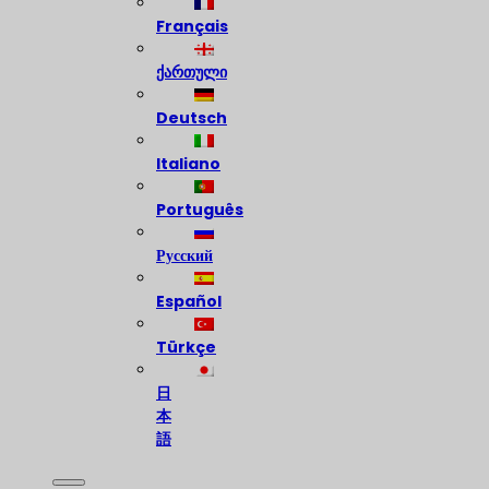
Français
ქართული
Deutsch
Italiano
Português
Русский
Español
Türkçe
日
本
語