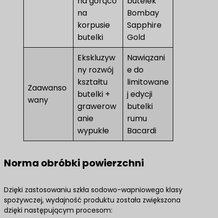
na gorąco
butelek
na
Bombay
korpusie
Sapphire
butelki
Gold
Ekskluzyw
Nawiązani
ny rozwój
e do
kształtu
limitowane
Zaawanso
butelki +
j edycji
wany
grawerow
butelki
anie
rumu
wypukłe
Bacardi
Norma obróbki powierzchni
Dzięki zastosowaniu szkła sodowo-wapniowego klasy
spożywczej, wydajność produktu została zwiększona
dzięki następującym procesom: