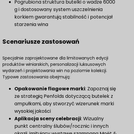
Pogrubiona struktura butelki o wadze 6000
g i dostosowany system uszczelnienia
korkiem gwarantują stabilność i potencjał
starzenia wina
Scenariusze zastosowań
Specjalnie zaprojektowane dla limitowanych edycji
produktów winiarskich, personalizacji luksusowych
wydarzeń i projektowania win na poziomie kolekcji.
Typowe zastosowania obejmują:
Opakowanie flagowe marki
​: Zapoznaj się
ze strategią Penfolds dotyczącą butelek z
ampułkami, aby stworzyć wizerunek marki
wysokiej jakości
Aplikacja sceny celebracji
​: Wizualny
punkt centralny ślubów/rocznic i innych
okazji, imitujący wystawę szampana Moët &