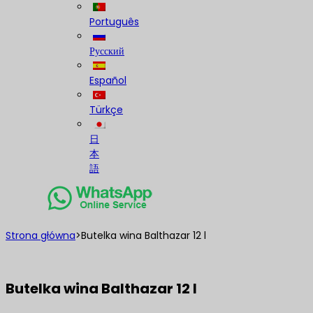
Português
Русский
Español
Türkçe
日
本
語
Strona główna
>
Butelka wina Balthazar 12 l
Butelka wina Balthazar 12 l