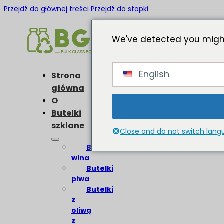
Przejdź do głównej treści
Przejdź do stopki
We've detected you might
English
Strona
główna
O
Butelki
szklane
Close and do not switch lan
Butelki
wina
Butelki
piwa
Butelki
z
oliwą
z