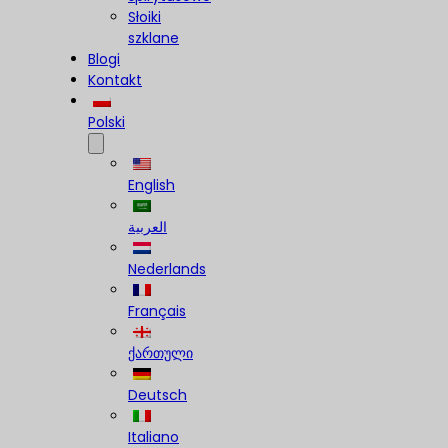
Słoiki
szklane
Blogi
Kontakt
Polski
English
العربية
Nederlands
Français
ქართული
Deutsch
Italiano