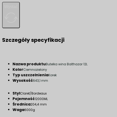
Wysłać
Szczegóły specyfikacji
Nazwa produktu
Butelka wina Balthazar 12L
Kolor
Ciemnozielony
Typ uszczelnienia
Korek
Wysokość
643,1 mm
Styl
Claret/Bordeaux
Pojemność
12000ML
Średnica
204,4 mm
Waga
6000g