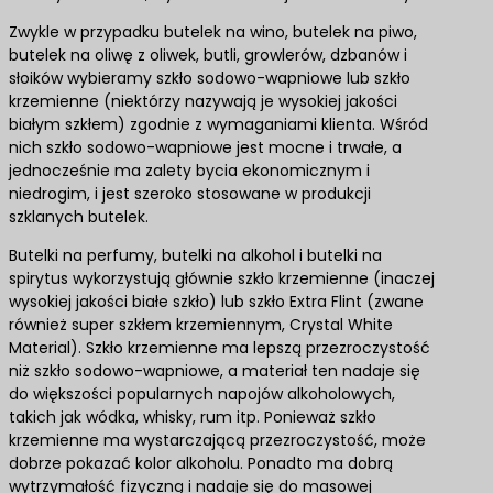
Zwykle w przypadku butelek na wino, butelek na piwo,
butelek na oliwę z oliwek, butli, growlerów, dzbanów i
słoików wybieramy szkło sodowo-wapniowe lub szkło
krzemienne (niektórzy nazywają je wysokiej jakości
białym szkłem) zgodnie z wymaganiami klienta. Wśród
nich szkło sodowo-wapniowe jest mocne i trwałe, a
jednocześnie ma zalety bycia ekonomicznym i
niedrogim, i jest szeroko stosowane w produkcji
szklanych butelek.
Butelki na perfumy, butelki na alkohol i butelki na
spirytus wykorzystują głównie szkło krzemienne (inaczej
wysokiej jakości białe szkło) lub szkło Extra Flint (zwane
również super szkłem krzemiennym, Crystal White
Material). Szkło krzemienne ma lepszą przezroczystość
niż szkło sodowo-wapniowe, a materiał ten nadaje się
do większości popularnych napojów alkoholowych,
takich jak wódka, whisky, rum itp. Ponieważ szkło
krzemienne ma wystarczającą przezroczystość, może
dobrze pokazać kolor alkoholu. Ponadto ma dobrą
wytrzymałość fizyczną i nadaje się do masowej