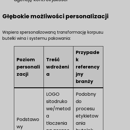
Głębokie możliwości personalizacji
Wspiera spersonalizowaną transformację korpusu
butelki wina i systemu pakowania:
Przypade
Poziom
Treść
k
personali
wdrożeni
referency
zacji
a
jny
branży
LOGO
Podobny
sitodruko
do
we/metod
procesu
a
etykietow
Podstawo
tłoczenia
ania
wy